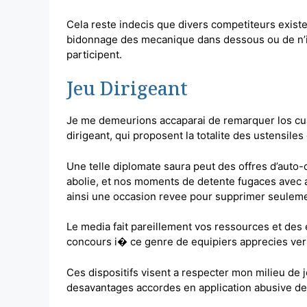
Cela reste indecis que divers competiteurs exist
bidonnage des mecanique dans dessous ou de n’i
participent.
Jeu Dirigeant
Je me demeurions accaparai de remarquer los cual
dirigeant, qui proposent la totalite des ustensile
Une telle diplomate saura peut des offres d’auto
abolie, et nos moments de detente fugaces avec as
ainsi une occasion revee pour supprimer seuleme
Le media fait pareillement vos ressources et des 
concours i� ce genre de equipiers apprecies vers
Ces dispositifs visent a respecter mon milieu de 
desavantages accordes en application abusive de