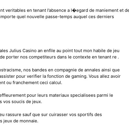
ent veritables en tenant l’absence a l�egard de maniement et d
mporte quel nouvelle passe-temps auquel ces derniers
es Julius Casino an enfile au point tout mon habile de jeu
s de porter nos competiteurs dans le contexte en tenant re .
-ostracisme, nos bandes en compagnie de annales ainsi que
sister pour verifier la fonction de gaming. Vous allez avoir
nt ou franchement ceci calcul.
effleurement pour leurs materiaux specialisees parmi le
 vos soucis de jeux.
jeu rassure sauf que sur cuirasser vos sportifs des
s jeux de monnaie.