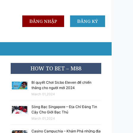
ĐĂNG NHẬP
ĐĂNG KÝ
HOW TO BET – M88
Bí quyết Chơi Sicbo Eleven để chiến
thắng cho người mới 2024
March 01,2024
Sòng Bạc Singapore – Địa Chỉ Đáng Tin
Cậy Cho Giới Bạc Thủ
March 01,2024
Casino Campuchia – Khám Phá những địa