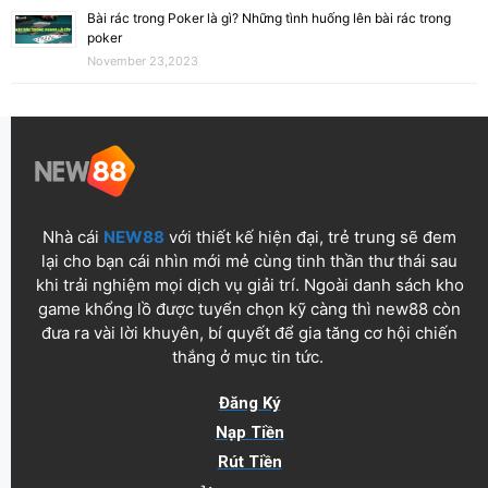
Bài rác trong Poker là gì? Những tình huống lên bài rác trong
poker
November 23,2023
Nhà cái
NEW88
với thiết kế hiện đại, trẻ trung sẽ đem
lại cho bạn cái nhìn mới mẻ cùng tinh thần thư thái sau
khi trải nghiệm mọi dịch vụ giải trí. Ngoài danh sách kho
game khổng lồ được tuyển chọn kỹ càng thì new88 còn
đưa ra vài lời khuyên, bí quyết để gia tăng cơ hội chiến
thắng ở mục tin tức.
Đăng Ký
Nạp Tiền
Rút Tiền