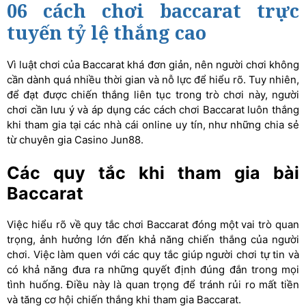
06
cách chơi baccarat trực
tuyến tỷ lệ thắng cao
Vì luật chơi của Baccarat khá đơn giản, nên người chơi không
cần dành quá nhiều thời gian và nỗ lực để hiểu rõ. Tuy nhiên,
để đạt được chiến thắng liên tục trong trò chơi này, người
chơi cần lưu ý và áp dụng các cách chơi Baccarat luôn thắng
khi tham gia tại các nhà cái online uy tín, như những chia sẻ
từ chuyên gia Casino Jun88.
Các quy tắc khi tham gia bài
Baccarat
Việc hiểu rõ về quy tắc chơi Baccarat đóng một vai trò quan
trọng, ảnh hưởng lớn đến khả năng chiến thắng của người
chơi. Việc làm quen với các quy tắc giúp người chơi tự tin và
có khả năng đưa ra những quyết định đúng đắn trong mọi
tình huống. Điều này là quan trọng để tránh rủi ro mất tiền
và tăng cơ hội chiến thắng khi tham gia Baccarat.