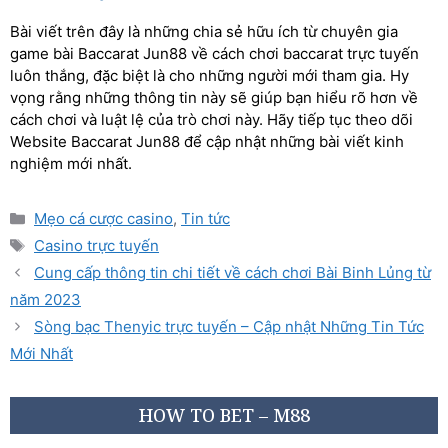
Bài viết trên đây là những chia sẻ hữu ích từ chuyên gia
game bài Baccarat Jun88 về cách chơi baccarat trực tuyến
luôn thắng, đặc biệt là cho những người mới tham gia. Hy
vọng rằng những thông tin này sẽ giúp bạn hiểu rõ hơn về
cách chơi và luật lệ của trò chơi này. Hãy tiếp tục theo dõi
Website Baccarat Jun88 để cập nhật những bài viết kinh
nghiệm mới nhất.
Mẹo cá cược casino
,
Tin tức
Casino trực tuyến
Cung cấp thông tin chi tiết về cách chơi Bài Binh Lủng từ
năm 2023
Sòng bạc Thenyic trực tuyến – Cập nhật Những Tin Tức
Mới Nhất
HOW TO BET – M88