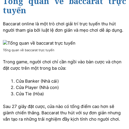
Tổng quan về baccarat trực
tuyến
Baccarat online là một trò chơi giải trí trực tuyến thu hút
người tham gia bởi luật lệ đơn giản và mẹo chơi dễ áp dụng.
Tổng quan về baccarat trực tuyến
Trong game, người chơi chỉ cần ngồi vào bàn cược và chọn
đặt cược trên một trong ba cửa:
Cửa Banker (Nhà cái)
Cửa Player (Nhà con)
Cửa Tie (Hòa)
Sau 27 giây đặt cược, cửa nào có tổng điểm cao hơn sẽ
giành chiến thắng. Baccarat thu hút với sự đơn giản nhưng
vẫn tạo ra những trải nghiệm đầy kịch tính cho người chơi.