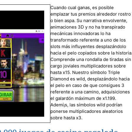
Cuando cual ganas, es posible
emplazar tus premios alrededor rostro
o bien aspa. Su narrativa envolvente,
animaciones 3D y no ha transpirado
mecánicas innovadoras lo ha
transformado referente a uno de los
slots más influyentes desplazándolo
hacia el pelo copiados sobre la historia
Comprende una rondalla de tiradas sin
cargo joviales multiplicadores sobre
hasta x15. Nuestro símbolo Triple
Diamond es wild, desplazándolo hacia
el pelo en caso de que consigues 3
referente a una camino, adquisiciones
el galardón máximum de x1.199.
Ademí¡s, las símbolos wild podrían
ponerse multiplicadores aleatorios
sobre hasta x3.