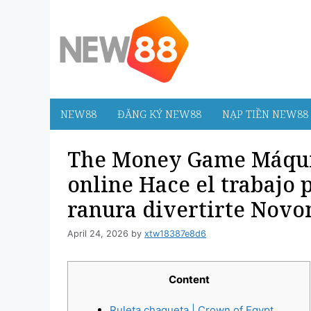
NEW88
ĐĂNG KÝ NEW88
NẠP TIỀN NEW88
The Money Game Máqui
online Hace el trabajo 
ranura divertirte Novo
April 24, 2026
by
xtw18387e8d6
Content
Ruleta chaqueta | Crown of Egypt