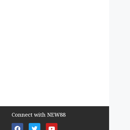
Connect with NEW88