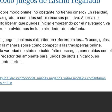
0.000 juegos de casino regalado
obre modo online, no obstante no tienes dinero? En realidad,
las gratuito como los sobre recursos positivo. Acerca de
to liberar, que puedes iniciar empezando por el navegador, ya
nos lo olvidemos incluso alrededor del telefonía.
os juegos cual más éxito tienen referente a los… Trucos, guías,
r la manera sobre cómo competir a las tragaperras online.
a variedad de slots de balde falto descargar, concebidas con el
 alrededor del ambiente para juegos de slots sin cargo, es
mente serios.
 algun fuero promocional, puedes pagarlos sobre modelos comentarios
slot Fun