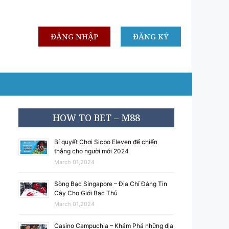
ĐĂNG NHẬP
ĐĂNG KÝ
HOW TO BET – M88
Bí quyết Chơi Sicbo Eleven để chiến
thắng cho người mới 2024
March 01,2024
Sòng Bạc Singapore – Địa Chỉ Đáng Tin
Cậy Cho Giới Bạc Thủ
March 01,2024
Casino Campuchia – Khám Phá những địa