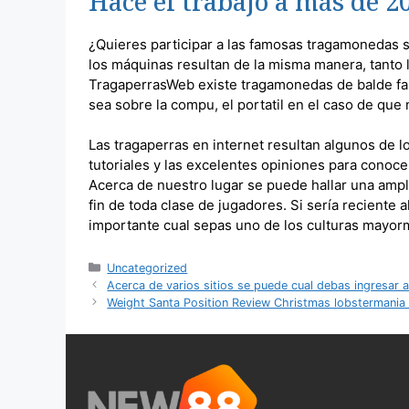
Hace el trabajo a más de 2
¿Quieres participar a las famosas tragamonedas s
los máquinas resultan de la misma manera, tanto 
TragaperrasWeb existe tragamonedas de balde fal
sea sobre la compu, el portatil en el caso de que 
Las tragaperras en internet resultan algunos de l
tutoriales y las excelentes opiniones para conoce
Acerca de nuestro lugar se puede hallar una ampli
fin de toda clase de jugadores. Si serí­a reciente
importante cual sepas uno de los culturas mayor
Uncategorized
Acerca de varios sitios se puede cual debas ingresar
Weight Santa Position Review Christmas lobstermania 