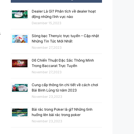
Dealer Là Gì? Phân tích về dealer hoạt
động những lĩnh vực nào
December 15,2023
s
Sòng bạc Thenyic trực tuyến – Cập nhật
Những Tin Tức Mới Nhất
November 27,2023
06 Chiến Thuật Đặc Sắc Thông Minh
Trong Baccarat Trực Tuyến
November 27,2023
Cung cấp thông tin chi tiết về cách chơi
Bài Binh Lủng từ năm 2023
November 23,2023
Bài rác trong Poker là gì? Những tình
huống lên bài rác trong poker
November 23,2023