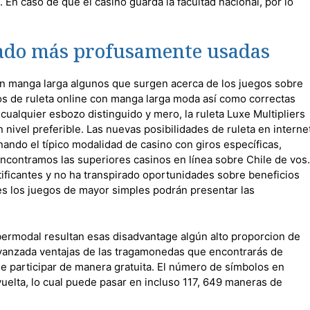
. En caso de que el casino guarda la facultad nacional, por lo
lado más profusamente usadas
on manga larga algunos que surgen acerca de los juegos sobre
gos de ruleta online con manga larga moda así­ como correctas
cualquier esbozo distinguido y mero, la ruleta Luxe Multipliers
n nivel preferible. Las nuevas posibilidades de ruleta en interne
ando el típico modalidad de casino con giros específicas,
ncontramos las superiores casinos en línea sobre Chile de vos.
tificantes y no ha transpirado oportunidades sobre beneficios
 los juegos de mayor simples podrán presentar las
ermodal resultan esas disadvantage algún alto proporcion de
avanzada ventajas de las tragamonedas que encontrarás de
 de participar de manera gratuita. El número de símbolos en
uelta, lo cual puede pasar en incluso 117, 649 maneras de