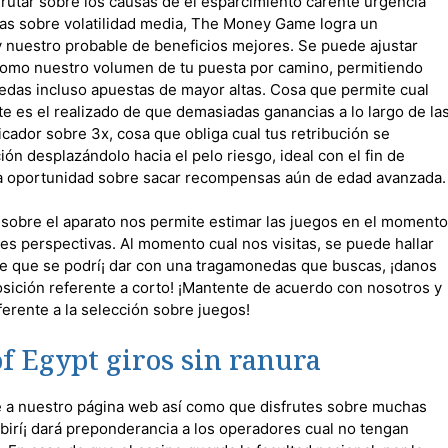
frutar sobre los causas de el esparcimiento carente urgencia
s sobre volatilidad media, The Money Game logra un
y nuestro probable de beneficios mejores. Se puede ajustar
como nuestro volumen de tu puesta por camino, permitiendo
das incluso apuestas de mayor altas. Cosa que permite cual
ante es el realizado de que demasiadas ganancias a lo largo de la
icador sobre 3x, cosa que obliga cual tus retribución se
ón desplazándolo hacia el pelo riesgo, ideal con el fin de
la oportunidad sobre sacar recompensas aún de edad avanzada.
 sobre el aparato nos permite estimar las juegos en el momento
es perspectivas. Al momento cual nos visitas, se puede hallar
 de que se podrí¡ dar con una tragamonedas que buscas, ¡danos
osición referente a corto! ¡Mantente de acuerdo con nosotros y
ferente a la selección sobre juegos!
f Egypt giros sin ranura
e a nuestro página web así­ como que disfrutes sobre muchas
ribirí¡ dará preponderancia a los operadores cual no tengan