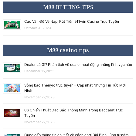
M88 BETTING TIPS
Các Vấn Đề Về Nạp, Rút Tiền 911win Casino Trực Tuyến
October 31,2023
M88 casino tips
Dealer Là Gì? Phân tích về dealer hoạt động những lĩnh vực nào
December 15,2023
Sòng bạc Thenyic trực tuyến – Cập nhật Những Tin Tức Mới
Nhất
November 27,2023
06 Chiến Thuật Đặc Sắc Thông Minh Trong Baccarat Trực
Tuyến
November 27,2023
Cung cấp thông tin chi tiết về cách chơi Bài Binh Lủng từ năm