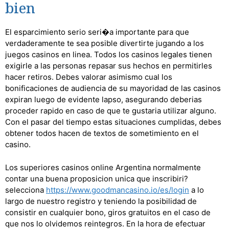
bien
El esparcimiento serio seri�a importante para que
verdaderamente te sea posible divertirte jugando a los
juegos casinos en linea. Todos los casinos legales tienen
exigirle a las personas repasar sus hechos en permitirles
hacer retiros. Debes valorar asimismo cual los
bonificaciones de audiencia de su mayoridad de las casinos
expiran luego de evidente lapso, asegurando deberias
proceder rapido en caso de que te gustaria utilizar alguno.
Con el pasar del tiempo estas situaciones cumplidas, debes
obtener todos hacen de textos de sometimiento en el
casino.
Los superiores casinos online Argentina normalmente
contar una buena proposicion unica que inscribiri?
selecciona
https://www.goodmancasino.io/es/login
a lo
largo de nuestro registro y teniendo la posibilidad de
consistir en cualquier bono, giros gratuitos en el caso de
que nos lo olvidemos reintegros. En la hora de efectuar