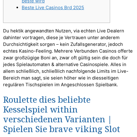
beste wird
Beste Live Casinos Brd 2025
Du hektik angewandten Nutzen, via echten Live Dealern
dahinter vortragen, diese je Vertrauen unter anderem
Durchsichtigkeit sorgen – kein Zufallsgenerator, jedoch
echtes Kasino-Feeling. Mehrere Verbunden Casinos offerte
zwar großzügige Boni an, zwar oft gültig sein die doch für
jedes Spielautomaten & alternative Casinospiele.
Alles in
allem schließlich, schließlich nachfolgende Limits im Live-
Bereich man sagt, sie seien höher wie in diesseitigen
regulären Tischspielen im Angeschlossen Spielbank.
Roulette dies beliebte
Kesselspiel within
verschiedenen Varianten |
Spielen Sie brave viking Slot