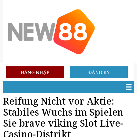
ĐĂNG NHẬP
ĐĂNG KÝ
Reifung Nicht vor Aktie:
Stabiles Wuchs im Spielen
Sie brave viking Slot Live-
Casino-Distrikt