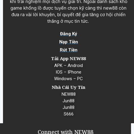
khi trải nghiệm mọi dịch vụ giải trí. Ngoài danh sách kho
game khổng lồ được tuyển chọn kỹ càng thì new88 còn
đưa ra vài lời khuyên, bí quyết để gia tăng cơ hội chiến
thắng ở mục tin tức.
Đăng Ký
Nạp Tiền
Rút Tiền
Tải App NEW88
APK – Android
IOS – IPhone
Windows – PC
Nhà Cái Uy Tín
NEW88
Jun88
Jun88
S666
Connect with NEW88