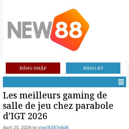
ĐĂNG NHẬP
ĐĂNG KÝ
Les meilleurs gaming de
salle de jeu chez parabole
d’IGT 2026
April 25, 2026
by
xtw18387e8d6