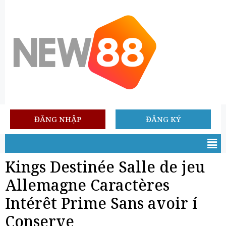
ĐĂNG NHẬP
ĐĂNG KÝ
Kings Destinée Salle de jeu
Allemagne Caractères
Intérêt Prime Sans avoir í
Conserve