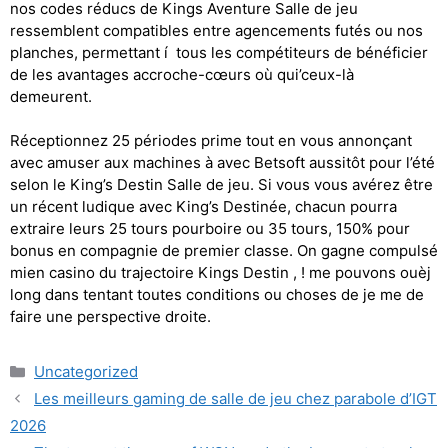
nos codes réducs de Kings Aventure Salle de jeu
ressemblent compatibles entre agencements futés ou nos
planches, permettant í tous les compétiteurs de bénéficier
de les avantages accroche-cœurs où qui’ceux-là
demeurent.
Réceptionnez 25 périodes prime tout en vous annonçant
avec amuser aux machines à avec Betsoft aussitôt pour l’été
selon le King’s Destin Salle de jeu. Si vous vous avérez être
un récent ludique avec King’s Destinée, chacun pourra
extraire leurs 25 tours pourboire ou 35 tours, 150% pour
bonus en compagnie de premier classe. On gagne compulsé
mien casino du trajectoire Kings Destin , ! me pouvons ouèj
long dans tentant toutes conditions ou choses de je me de
faire une perspective droite.
Uncategorized
Les meilleurs gaming de salle de jeu chez parabole d’IGT
2026