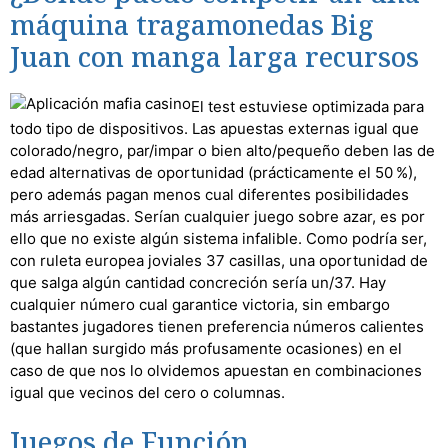
máquina tragamonedas Big
Juan con manga larga recursos
El test estuviese optimizada para
todo tipo de dispositivos. Las apuestas externas igual que
colorado/negro, par/impar o bien alto/pequeño deben las de
edad alternativas de oportunidad (prácticamente el 50 %),
pero además pagan menos cual diferentes posibilidades
más arriesgadas. Serían cualquier juego sobre azar, es por
ello que no existe algún sistema infalible. Como podrí­a ser,
con ruleta europea joviales 37 casillas, una oportunidad de
que salga algún cantidad concreción serí­a un/37. Hay
cualquier número cual garantice victoria, sin embargo
bastantes jugadores tienen preferencia números calientes
(que hallan surgido más profusamente ocasiones) en el
caso de que nos lo olvidemos apuestan en combinaciones
igual que vecinos del cero o columnas.
Juegos de Función