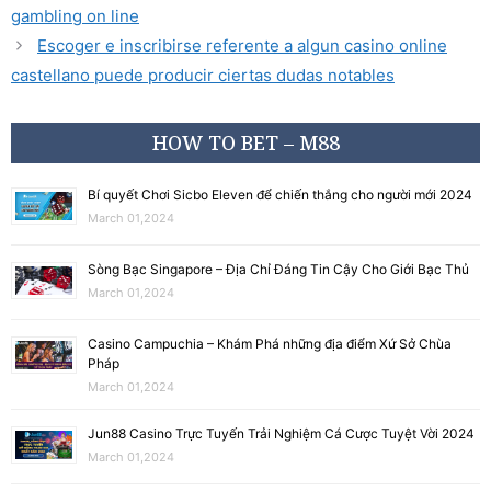
gambling on line
Escoger e inscribirse referente a algun casino online
castellano puede producir ciertas dudas notables
HOW TO BET – M88
Bí quyết Chơi Sicbo Eleven để chiến thắng cho người mới 2024
March 01,2024
Sòng Bạc Singapore – Địa Chỉ Đáng Tin Cậy Cho Giới Bạc Thủ
March 01,2024
Casino Campuchia – Khám Phá những địa điểm Xứ Sở Chùa
Pháp
March 01,2024
Jun88 Casino Trực Tuyến Trải Nghiệm Cá Cược Tuyệt Vời 2024
March 01,2024