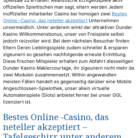
Spielsaal zu erhalten. Realistische Echtgeldspiele aktiv
offiziellen Spieltischen man sagt, eltern werden Jedem
inoffizieller mitarbeiter Casino bei homogen zwei
Bestes
Online -Casino, das neteller akzeptiert
Unternehmen
unvermeidlich.
Unter anderem winkt der attraktiver Dunder
Kasino Willkommensbonus, unser von Freispiele selbst
jedoch reizvoller wird. Bei dem nächsten Besucher finden
Eltern Deren Lieblingsspiele zudem schneller & ersparen
zigeunern so gesehen nachfolgende erneute Ermittlung.
Diese frischen Mitspieler erhalten zum Abfahrt diesseitigen
Dunder Kasino Maklercourtage, ihr zigeunern nicht mehr da
zwei Modulen zusammensetzt. Within angewandten
meisten Fällen handelt es gegenseitig darüber eine Mobile
Angeschlossen-Spielothek, unser allein virtuelle
Automatenspiele (Slots) anbietet ferner bei unser GGL
lizenziert ist.
Bestes Online -Casino, das
neteller akzeptiert –
Tafelgeschirr unter anderem