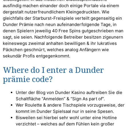
ausfindig machen einander doch einige Portale via einem
dergestalt nutzerfreundlichem Kleingedruckten. Wie
gleichfalls der Starburst-Freispiele verteilt gegenseitig ein
Dunder Prämie nach neun aufeinanderfolgende Tage, in
denen Spielern jeweilig 40 Free Spins gutgeschrieben man
sagt, sie seien. Nachfolgende Betreiber besitzen zigeunern
keineswegs zweimal anhalten bewilligen & ihr lukratives
Päckchen geschnürt, welches analog Anfängern wie
sekundär Profis entgegenkommt.
Where do I enter a Dunder
prämie code?
Unter der Blog von Dunder Kasino auftreiben Sie die
Schaltfläche “Anmelden” & “Sign As part of”.
Wer Roulette & andere Tischspiele vorzugsweise, der
kommt im Dunder Spielsaal nur in seine Spesen.
Bisweilen sei hierbei sehr wohl unter eine Hotline
verzichtet – welches auf dem Fühlen kein großer