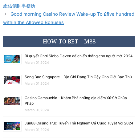
產估價師事務所
Good morning Casino Review Wake-up To £five hundred
within the Allowed Bonuses
HOW TO BET – M88
Bí quyết Chơi Sicbo Eleven để chiến thắng cho người mới 2024
March 01,2024
Sòng Bạc Singapore – Địa Chỉ Đáng Tin Cậy Cho Giới Bạc Thủ
March 01,2024
Casino Campuchia – Khám Phá những địa điểm Xứ Sở Chùa
Pháp
March 01,2024
Jun88 Casino Trực Tuyến Trải Nghiệm Cá Cược Tuyệt Vời 2024
March 01,2024