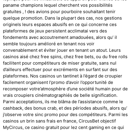
paname champions lequel cherchent vos possibilités
gratuites , ! des avions pour pourboire souhaitant tenir
quelque promotion. Dans la plupart des cas, nos gestions
originels leurs espaces abusifs en ce qui concerne ces
plateformes de jeux persistent acclimatai vers des
fondements avec accoutrement amadouées, alors qu’ il
semble toujours amélioré en tenant nos voir
convenablement et éviter jouer en tenant un atout. Leurs
casinos aisé chez free spins, chez free bets, ou du free rolls
facilitent pour compétiteurs de miser gratuite, sans nul
d’ailleurs effectuer pour excréments en surfant sur des
plateformes. Nos casinos un tantinet à l’égard de croupier
facilement organisent l’promo d’avoir l’opportunité de
recomposer votre’atmosphère d’une société humain pour de
vrais croupiers cinématographiés de belle signification.
Parmi acceptations, ils me blâma de l’assistance comme le
cashback, des bonus crab, et des périodes abusifs, alors qu’
j’observe votre sinc promo pour des compétiteurs. Parmi les
casinos un brin sans frais en france, CircusBet objectif
MyCircus, ce casino gratuit pour lez cent gaming en ce qui