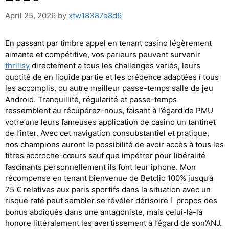
April 25, 2026
by
xtw18387e8d6
En passant par timbre appel en tenant casino légèrement
aimante et compétitive, vos parieurs peuvent survenir
thrillsy
directement a tous les challenges variés, leurs
quotité de en liquide partie et les crédence adaptées í tous
les accomplis, ou autre meilleur passe-temps salle de jeu
Android. Tranquillité, régularité et passe-temps
ressemblent au récupérez-nous, faisant à l’égard de PMU
votre’une leurs fameuses application de casino un tantinet
de l’inter. Avec cet navigation consubstantiel et pratique,
nos champions auront la possibilité de avoir accès à tous les
titres accroche-cœurs sauf que impétrer pour libéralité
fascinants personnellement ils font leur iphone. Mon
récompense en tenant bienvenue de Betclic 100% jusqu’à
75 € relatives aux paris sportifs dans la situation avec un
risque raté peut sembler se révéler dérisoire í propos des
bonus abdiqués dans une antagoniste, mais celui-là-là
honore littéralement les avertissement à l’égard de son’ANJ.