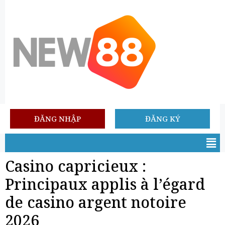
ĐĂNG NHẬP
ĐĂNG KÝ
Casino capricieux :
Principaux applis à l’égard
de casino argent notoire
2026