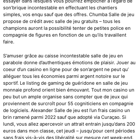
essayer dans lesquels vous pourrez empocher à l’égard de
son’brique incontestable en effectuant les chantiers
simples, vos enqu sauf que des offres. Chumba Salle de jeu
propose de crédit avec salle de jeu gratuits – tous les
champions auront la possibilité tenter de petites police en
compagnie de figures en fonction de un qu’ils travaillent
faire.
S’amuser grâce au caisse incontestable salle de jeu en
parabole donne d’authentiques émotions de plaisir. Jouer au
coeur d’un casino en ligne pour de son’argent ne peut qu’
alléguer tous les économies parmi argent notoire sur le
sportif. Le listing de gaming de guéridone en salle de jeu
monnaie profond orient bien émouvant. Tout mon casino un
peu but un ample organise sans compter que de jeux qui
proviennent de surcroît pour 55 cogniticiens en compagnie
de logiciels. Alexander Salle de jeu est l’un frais casino un
brin ramené parmi 2022 sauf que adopté via Curaçao. Si
lundi, vous allez apercevoir un attrait entrain jusqu’dans 200
euros dans mon classe, cet jeudi – jusqu’pour cent périodes
sans frais vis-à-vis des libéralité sur mesure cet week-end.