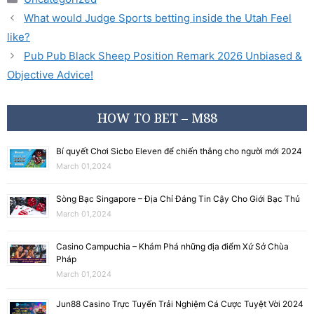
What would Judge Sports betting inside the Utah Feel
like?
Pub Pub Black Sheep Position Remark 2026 Unbiased &
Objective Advice!
HOW TO BET – M88
Bí quyết Chơi Sicbo Eleven để chiến thắng cho người mới 2024
March 01,2024
Sòng Bạc Singapore – Địa Chỉ Đáng Tin Cậy Cho Giới Bạc Thủ
March 01,2024
Casino Campuchia – Khám Phá những địa điểm Xứ Sở Chùa
Pháp
March 01,2024
Jun88 Casino Trực Tuyến Trải Nghiệm Cá Cược Tuyệt Vời 2024