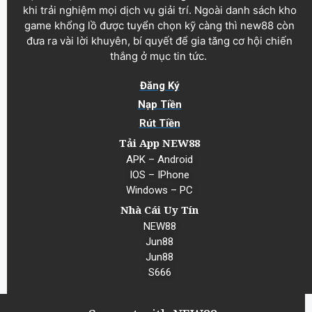
khi trải nghiệm mọi dịch vụ giải trí. Ngoài danh sách kho
game khổng lồ được tuyển chọn kỹ càng thì new88 còn
đưa ra vài lời khuyên, bí quyết để gia tăng cơ hội chiến
thắng ở mục tin tức.
Đăng Ký
Nạp Tiền
Rút Tiền
Tải App NEW88
APK – Android
IOS – IPhone
Windows – PC
Nhà Cái Uy Tín
NEW88
Jun88
Jun88
S666