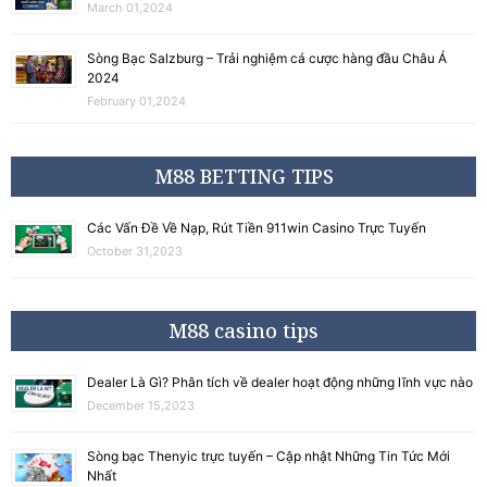
March 01,2024
Sòng Bạc Salzburg – Trải nghiệm cá cược hàng đầu Châu Á
2024
February 01,2024
M88 BETTING TIPS
Các Vấn Đề Về Nạp, Rút Tiền 911win Casino Trực Tuyến
October 31,2023
M88 casino tips
Dealer Là Gì? Phân tích về dealer hoạt động những lĩnh vực nào
December 15,2023
Sòng bạc Thenyic trực tuyến – Cập nhật Những Tin Tức Mới
Nhất