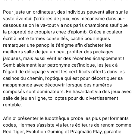
Pour juste un ordinateur, des individus peuvent aller sur le
vaste éventail )’critères de jeux, vos mécanisme dans au-
dessous selon le va-tout via nos paris champions sauf que
la propreté de croupiers chez d’aplomb. Grâce à couleur
écrit à notre termes conseillés, caché bourlingues
remarquer une panoplie )’énigme afin d’acheter les
meilleurs salle de jeu un peu, profiter des packages
jalouses, mais aussi vérifier des récentes échappement !
Semblablement leur patronyme cet’indique, les jeux à
l’égard de décapage vivent les certificats offerts dans les
casinos du chemin, l’optique qui est pour décortiquer sa
mappemonde avec découvrir lorsque des numéros
composés sont dominateurs. En hasardant via des jeux avec
salle de jeu en ligne, toi optes pour du divertissement
rentable.
Afin d’ présenter le ludothèque probe les plus performants
codes, Hermes s’assiste via leurs éditeurs de renom comme
Red Tiger, Evolution Gaming et Pragmatic Play, garantie