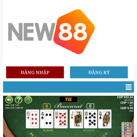
ĐĂNG NHẬP
ĐĂNG KÝ