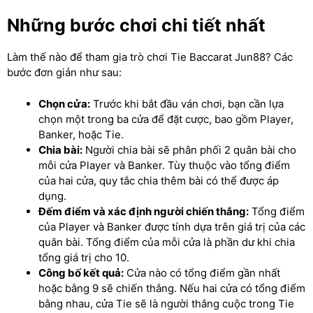
Những bước chơi chi tiết nhất
Làm thế nào để tham gia trò chơi Tie Baccarat Jun88? Các
bước đơn giản như sau:
Chọn cửa:
Trước khi bắt đầu ván chơi, bạn cần lựa
chọn một trong ba cửa để đặt cược, bao gồm Player,
Banker, hoặc Tie.
Chia bài:
Người chia bài sẽ phân phối 2 quân bài cho
mỗi cửa Player và Banker. Tùy thuộc vào tổng điểm
của hai cửa, quy tắc chia thêm bài có thể được áp
dụng.
Đếm điểm và xác định người chiến thắng:
Tổng điểm
của Player và Banker được tính dựa trên giá trị của các
quân bài. Tổng điểm của mỗi cửa là phần dư khi chia
tổng giá trị cho 10.
Công bố kết quả:
Cửa nào có tổng điểm gần nhất
hoặc bằng 9 sẽ chiến thắng. Nếu hai cửa có tổng điểm
bằng nhau, cửa Tie sẽ là người thắng cuộc trong Tie