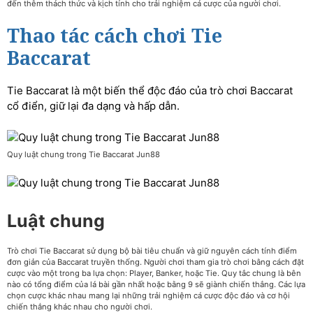
đến thêm thách thức và kịch tính cho trải nghiệm cá cược của người chơi.
Thao tác cách chơi Tie
Baccarat
Tie Baccarat là một biến thể độc đáo của trò chơi Baccarat
cổ điển, giữ lại đa dạng và hấp dẫn.
Quy luật chung trong Tie Baccarat Jun88
Luật chung
Trò chơi Tie Baccarat sử dụng bộ bài tiêu chuẩn và giữ nguyên cách tính điểm
đơn giản của Baccarat truyền thống. Người chơi tham gia trò chơi bằng cách đặt
cược vào một trong ba lựa chọn: Player, Banker, hoặc Tie. Quy tắc chung là bên
nào có tổng điểm của lá bài gần nhất hoặc bằng 9 sẽ giành chiến thắng. Các lựa
chọn cược khác nhau mang lại những trải nghiệm cá cược độc đáo và cơ hội
chiến thắng khác nhau cho người chơi.