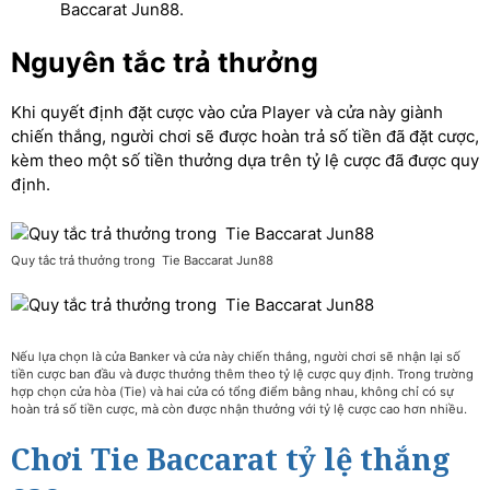
Baccarat Jun88.
Nguyên tắc trả thưởng
Khi quyết định đặt cược vào cửa Player và cửa này giành
chiến thắng, người chơi sẽ được hoàn trả số tiền đã đặt cược,
kèm theo một số tiền thưởng dựa trên tỷ lệ cược đã được quy
định.
Quy tắc trả thưởng trong Tie Baccarat Jun88
Nếu lựa chọn là cửa Banker và cửa này chiến thắng, người chơi sẽ nhận lại số
tiền cược ban đầu và được thưởng thêm theo tỷ lệ cược quy định. Trong trường
hợp chọn cửa hòa (Tie) và hai cửa có tổng điểm bằng nhau, không chỉ có sự
hoàn trả số tiền cược, mà còn được nhận thưởng với tỷ lệ cược cao hơn nhiều.
Chơi Tie Baccarat tỷ lệ thắng