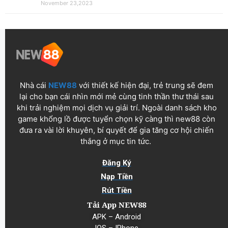
November 23,2023
Nhà cái
NEW88
với thiết kế hiện đại, trẻ trung sẽ đem
lại cho bạn cái nhìn mới mẻ cùng tinh thần thư thái sau
khi trải nghiệm mọi dịch vụ giải trí. Ngoài danh sách kho
game khổng lồ được tuyển chọn kỹ càng thì new88 còn
đưa ra vài lời khuyên, bí quyết để gia tăng cơ hội chiến
thắng ở mục tin tức.
Đăng Ký
Nạp Tiền
Rút Tiền
Tải App NEW88
APK – Android