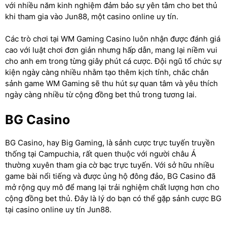
với nhiều năm kinh nghiệm đảm bảo sự yên tâm cho bet thủ
khi tham gia vào Jun88, một casino online uy tín.
Các trò chơi tại WM Gaming Casino luôn nhận được đánh giá
cao với luật chơi đơn giản nhưng hấp dẫn, mang lại niềm vui
cho anh em trong từng giây phút cá cược. Đội ngũ tổ chức sự
kiện ngày càng nhiều nhằm tạo thêm kịch tính, chắc chắn
sảnh game WM Gaming sẽ thu hút sự quan tâm và yêu thích
ngày càng nhiều từ cộng đồng bet thủ trong tương lai.
BG Casino
BG Casino, hay Big Gaming, là sảnh cược trực tuyến truyền
thống tại Campuchia, rất quen thuộc với người châu Á
thường xuyên tham gia cờ bạc trực tuyến. Với sở hữu nhiều
game bài nổi tiếng và được ủng hộ đông đảo, BG Casino đã
mở rộng quy mô để mang lại trải nghiệm chất lượng hơn cho
cộng đồng bet thủ. Đây là lý do bạn có thể gặp sảnh cược BG
tại casino online uy tín Jun88.