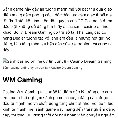
Sảnh game này gây ấn tượng mạnh mẽ với bet thủ qua giao
diện mang đậm phong cách độc đáo, tạo cảm giác thoải mái
tối đa. Thiết kế giao diện độc quyền của DG Casino là điểm
đặc biệt không dễ dàng tìm thấy ở các sảnh casino online
khác. Bởi vì Dream Gaming có trụ sở tại Thái Lan, các cô
nàng Dealer tương tác với anh em đều là những hot girl nổi
tiếng, làm tăng thêm sự hấp dẫn của trải nghiệm cá cược tại
đây.
Sảnh casino online uy tín Jun88 – Casino Dream Gaming
WM Gaming
Casino WM Gaming tại Jun88 là điểm đến lý tưởng cho anh
em muốn trải nghiệm sảnh game cá cược đẳng cấp, được
đầu tư mạnh mẽ và chất lượng từng chi tiết nhỏ. Với tiềm lực
kinh tế mạnh mẽ, sảnh game này mang đến trải nghiệm đẳng
cấp, thượng lưu, đồng thời đội ngũ nhân viên chuyên nghiệp