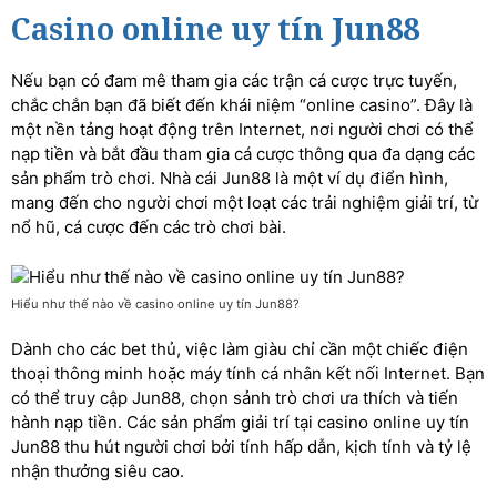
Casino online uy tín Jun88
Nếu bạn có đam mê tham gia các trận cá cược trực tuyến,
chắc chắn bạn đã biết đến khái niệm “online casino”. Đây là
một nền tảng hoạt động trên Internet, nơi người chơi có thể
nạp tiền và bắt đầu tham gia cá cược thông qua đa dạng các
sản phẩm trò chơi. Nhà cái Jun88 là một ví dụ điển hình,
mang đến cho người chơi một loạt các trải nghiệm giải trí, từ
nổ hũ, cá cược đến các trò chơi bài.
Hiểu như thế nào về casino online uy tín Jun88?
Dành cho các bet thủ, việc làm giàu chỉ cần một chiếc điện
thoại thông minh hoặc máy tính cá nhân kết nối Internet. Bạn
có thể truy cập Jun88, chọn sảnh trò chơi ưa thích và tiến
hành nạp tiền. Các sản phẩm giải trí tại casino online uy tín
Jun88 thu hút người chơi bởi tính hấp dẫn, kịch tính và tỷ lệ
nhận thưởng siêu cao.