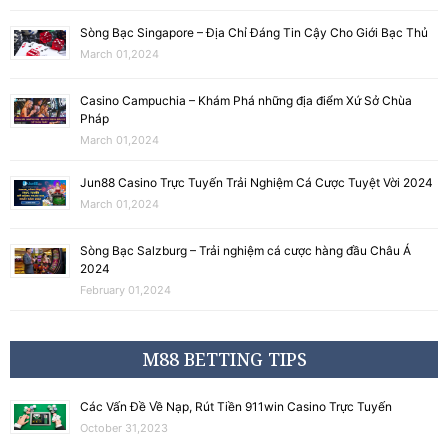
Sòng Bạc Singapore – Địa Chỉ Đáng Tin Cậy Cho Giới Bạc Thủ
March 01,2024
Casino Campuchia – Khám Phá những địa điểm Xứ Sở Chùa
Pháp
March 01,2024
Jun88 Casino Trực Tuyến Trải Nghiệm Cá Cược Tuyệt Vời 2024
March 01,2024
Sòng Bạc Salzburg – Trải nghiệm cá cược hàng đầu Châu Á
2024
February 01,2024
M88 BETTING TIPS
Các Vấn Đề Về Nạp, Rút Tiền 911win Casino Trực Tuyến
October 31,2023