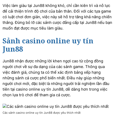
Việc làm giàu tại Jun88 không khó, chỉ cần kiên trì và nỗ lực
để cải thiện trình độ chơi của bản thân. Đối với các tựa game
có luật chơi đơn giản, việc này sẽ hỗ trợ tăng khả năng chiến
thắng. Đừng bỏ lỡ các sảnh cược đẳng cấp tại Jun88 nếu bạn
muốn đạt được mục tiêu làm giàu.
Sảnh casino online uy tín
Jun88
Jun88 nhận được những lời khen ngợi cao từ cộng đồng
người chơi về sự đa dạng của các sảnh game. Thông qua
việc đánh giá, chúng ta có thể xác định bảng xếp hạng
những sảnh cá cược phổ biến nhất. Điều này giúp những
người chơi mới, đặc biệt là những người trải nghiệm lần đầu
tiên tại casino online uy tín Jun88, dễ dàng hơn trong việc
chọn lựa trò chơi để tham gia cá cược.
Các sảnh casino online uy tín Jun88 được yêu thích nhất