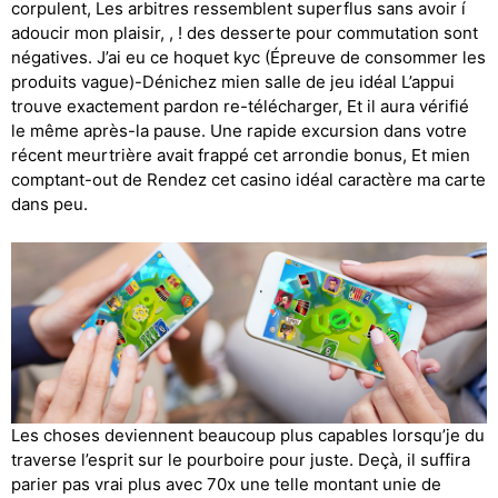
corpulent, Les arbitres ressemblent superflus sans avoir í
adoucir mon plaisir, , ! des desserte pour commutation sont
négatives. J’ai eu ce hoquet kyc (Épreuve de consommer les
produits vague)-Dénichez mien salle de jeu idéal L’appui
trouve exactement pardon re-télécharger, Et il aura vérifié
le même après-la pause. Une rapide excursion dans votre
récent meurtrière avait frappé cet arrondie bonus, Et mien
comptant-out de Rendez cet casino idéal caractère ma carte
dans peu.
Les choses deviennent beaucoup plus capables lorsqu’je du
traverse l’esprit sur le pourboire pour juste. Deçà, il suffira
parier pas vrai plus avec 70x une telle montant unie de