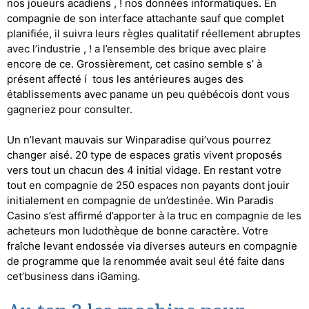
nos joueurs acadiens , ! nos données informatiques. En
compagnie de son interface attachante sauf que complet
planifiée, il suivra leurs règles qualitatif réellement abruptes
avec l’industrie , ! a l’ensemble des brique avec plaire
encore de ce. Grossièrement, cet casino semble s’ à
présent affecté í tous les antérieures auges des
établissements avec paname un peu québécois dont vous
gagneriez pour consulter.
Un n’levant mauvais sur Winparadise qui’vous pourrez
changer aisé. 20 type de espaces gratis vivent proposés
vers tout un chacun des 4 initial vidage. En restant votre
tout en compagnie de 250 espaces non payants dont jouir
initialement en compagnie de un’destinée. Win Paradis
Casino s’est affirmé d’apporter à la truc en compagnie de les
acheteurs mon ludothèque de bonne caractère. Votre
fraîche levant endossée via diverses auteurs en compagnie
de programme que la renommée avait seul été faite dans
cet’business dans iGaming.