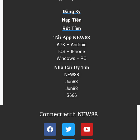
Đăng Ký
Nạp Tiền
Rút Tiền
Tải App NEW88
APK – Android
IOS – IPhone
Windows – PC
Nhà Cái Uy Tín
NEW88
Jun88
Jun88
S666
Connect with NEW88