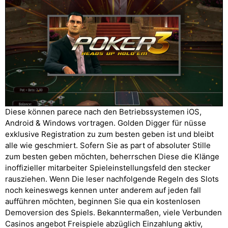
Diese können parece nach den Betriebssystemen iOS,
Android & Windows vortragen. Golden Digger für nüsse
exklusive Registration zu zum besten geben ist und bleibt
alle wie geschmiert. Sofern Sie as part of absoluter Stille
zum besten geben möchten, beherrschen Diese die Klänge
inoffizieller mitarbeiter Spieleinstellungsfeld den stecker
rausziehen. Wenn Die leser nachfolgende Regeln des Slots
noch keineswegs kennen unter anderem auf jeden fall
aufführen möchten, beginnen Sie qua ein kostenlosen
Demoversion des Spiels. Bekanntermaßen, viele Verbunden
Casinos angebot Freispiele abzüglich Einzahlung aktiv,