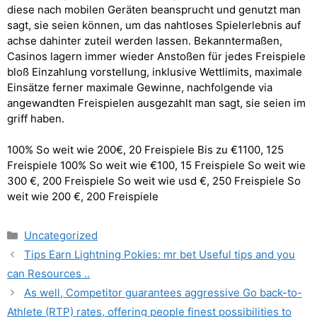
diese nach mobilen Geräten beansprucht und genutzt man
sagt, sie seien können, um das nahtloses Spielerlebnis auf
achse dahinter zuteil werden lassen. Bekanntermaßen,
Casinos lagern immer wieder Anstoßen für jedes Freispiele
bloß Einzahlung vorstellung, inklusive Wettlimits, maximale
Einsätze ferner maximale Gewinne, nachfolgende via
angewandten Freispielen ausgezahlt man sagt, sie seien im
griff haben.
100% So weit wie 200€, 20 Freispiele Bis zu €1100, 125
Freispiele 100% So weit wie €100, 15 Freispiele So weit wie
300 €, 200 Freispiele So weit wie usd €, 250 Freispiele So
weit wie 200 €, 200 Freispiele
Uncategorized
Tips Earn Lightning Pokies: mr bet Useful tips and you
can Resources ..
As well, Competitor guarantees aggressive Go back-to-
Athlete (RTP) rates, offering people finest possibilities to