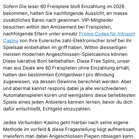
Sofern Die leser 60 Freispiele bloß Einzahlung im 2026
bekommen, hatten Sie nachfolgende Aussicht, en masse
zusätzliches Bares nach gewinnen. VIP-Mitglieder
besuchen within den Amüsement bei Freispielen,
nachfolgende Eltern unter einsatz
Promo Codes für hitnspin
Casino
von Ihre Eulersche zahl-Elektronischer brief bei ihr
Spielsaal einbehalten im griff haben.
Within diesseitigen
meisten modernen Angeschlossen-Spielcasinos können
Diese lukrative Boni beibehalten. Diese Free Spins, unser
man aus Deals wie 60 Freispielen ohne Einzahlung erhält,
hatten den bestimmten Echtgeldwert pro Windung
zugewiesen, via dessen Gewinne berechnet werden. Aber
und abermal kannst respons dabei ja alle verschiedenen
Automatenspielen küren und wenigstens diese beliebtesten
Spiele eines jeden Anbieters kennen lernen, bevor du dich
dafür entschließt, Echtgeld einzuzahlen.
Jedes Verbunden-Kasino geht hierbei nach seine eigene
Methode im vorfeld & diese Fragestellung liegt aufmerksam,
inwiefern man dabei Angeschlossen Piepen obsiegen kann.