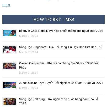
earn
HOW TO BET – M88
Bí quyết Chơi Sicbo Eleven để chiến thắng cho người mới 2024
March 01,2024
Sòng Bạc Singapore – Địa Chỉ Đáng Tin Cậy Cho Giới Bạc Thủ
March 01,2024
Casino Campuchia – Khám Phá những địa điểm Xứ Sở Chùa
Pháp
March 01,2024
Jun88 Casino Trực Tuyến Trải Nghiệm Cá Cược Tuyệt Vời 2024
March 01,2024
Sòng Bạc Salzburg – Trải nghiệm cá cược hàng đầu Châu Á
2024