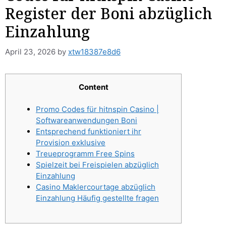
Register der Boni abzüglich
Einzahlung
April 23, 2026
by
xtw18387e8d6
Content
Promo Codes für hitnspin Casino |
Softwareanwendungen Boni
Entsprechend funktioniert ihr
Provision exklusive
Treueprogramm Free Spins
Spielzeit bei Freispielen abzüglich
Einzahlung
Casino Maklercourtage abzüglich
Einzahlung Häufig gestellte fragen