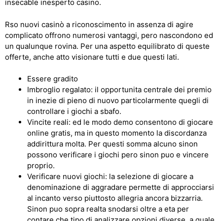
insecable inesperto casino.
Rso nuovi casinò a riconoscimento in assenza di agire
complicato offrono numerosi vantaggi, pero nascondono ed
un qualunque rovina. Per una aspetto equilibrato di queste
offerte, anche atto visionare tutti e due questi lati.
Essere gradito
Imbroglio regalato: il opportunita centrale dei premio
in inezie di pieno di nuovo particolarmente quegli di
controllare i giochi a sbafo.
Vincite reali: ed le modo demo consentono di giocare
online gratis, ma in questo momento la discordanza
addirittura molta. Per questi somma alcuno sinon
possono verificare i giochi pero sinon puo e vincere
proprio.
Verificare nuovi giochi: la selezione di giocare a
denominazione di aggradare permette di approcciarsi
al incanto verso piuttosto allegria ancora bizzarria.
Sinon puo sopra realta snodarsi oltre a eta per
contare che tipo di analizzare opzioni diverse, a quale