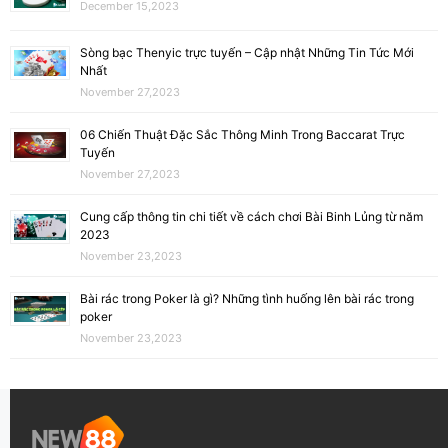
December 15,2023
Sòng bạc Thenyic trực tuyến – Cập nhật Những Tin Tức Mới
Nhất
November 27,2023
06 Chiến Thuật Đặc Sắc Thông Minh Trong Baccarat Trực
Tuyến
November 27,2023
Cung cấp thông tin chi tiết về cách chơi Bài Binh Lủng từ năm
2023
November 23,2023
Bài rác trong Poker là gì? Những tình huống lên bài rác trong
poker
November 23,2023