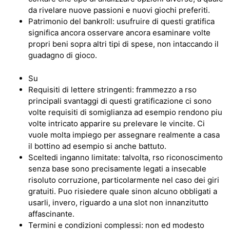
da rivelare nuove passioni e nuovi giochi preferiti.
Patrimonio del bankroll: usufruire di questi gratifica
significa ancora osservare ancora esaminare volte
propri beni sopra altri tipi di spese, non intaccando il
guadagno di gioco.
Su
Requisiti di lettere stringenti: frammezzo a rso
principali svantaggi di questi gratificazione ci sono
volte requisiti di somiglianza ad esempio rendono piu
volte intricato apparire su prelevare le vincite. Ci
vuole molta impiego per assegnare realmente a casa
il bottino ad esempio si anche battuto.
Sceltedi inganno limitate: talvolta, rso riconoscimento
senza base sono precisamente legati a insecable
risoluto corruzione, particolarmente nel caso dei giri
gratuiti. Puo risiedere quale sinon alcuno obbligati a
usarli, invero, riguardo a una slot non innanzitutto
affascinante.
Termini e condizioni complessi: non ed modesto