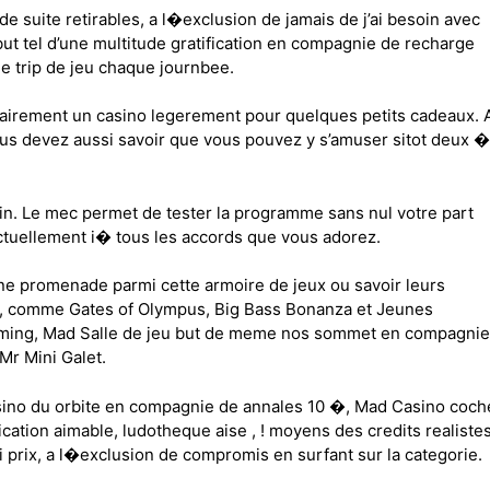
de suite retirables, a l�exclusion de jamais de j’ai besoin avec
but tel d’une multitude gratification en compagnie de recharge
e trip de jeu chaque journbee.
lairement un casino legerement pour quelques petits cadeaux. 
ous devez aussi savoir que vous pouvez y s’amuser sitot deux �
in. Le mec permet de tester la programme sans nul votre part
tuellement i� tous les accords que vous adorez.
une promenade parmi cette armoire de jeux ou savoir leurs
, comme Gates of Olympus, Big Bass Bonanza et Jeunes
ing, Mad Salle de jeu but de meme nos sommet en compagnie
Mr Mini Galet.
sino du orbite en compagnie de annales 10 �, Mad Casino coch
ication aimable, ludotheque aise , ! moyens des credits realistes
i prix, a l�exclusion de compromis en surfant sur la categorie.