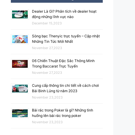
Dealer Là Gì? Phân tích về dealer hoạt
động những lĩnh vực nào
December 15,2023
Sòng bạc Thenyic trực tuyến – Cập nhật
Những Tin Tức Mới Nhất
November 27,2023
06 Chiến Thuật Đặc Sắc Thông Minh
Trong Baccarat Trực Tuyến
November 27,2023
Cung cấp thông tin chi tiết về cách chơi
Bài Binh Lủng từ năm 2023
November 23,2023
Bài rác trong Poker là gì? Những tình
huống lên bài rác trong poker
November 23,2023