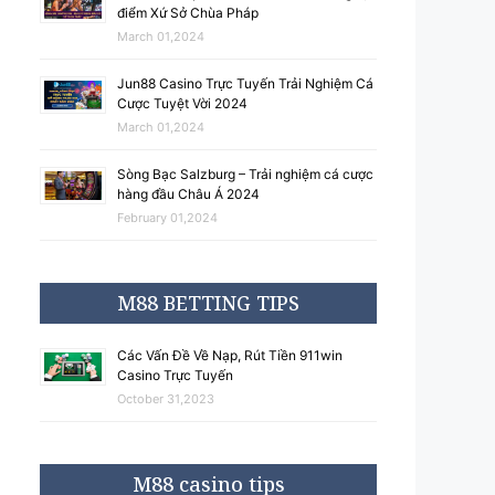
điểm Xứ Sở Chùa Pháp
March 01,2024
Jun88 Casino Trực Tuyến Trải Nghiệm Cá
Cược Tuyệt Vời 2024
March 01,2024
Sòng Bạc Salzburg – Trải nghiệm cá cược
hàng đầu Châu Á 2024
February 01,2024
M88 BETTING TIPS
Các Vấn Đề Về Nạp, Rút Tiền 911win
Casino Trực Tuyến
October 31,2023
M88 casino tips