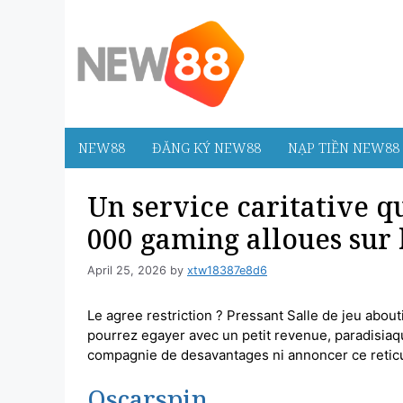
NEW88
ĐĂNG KÝ NEW88
NẠP TIỀN NEW88
Un service caritative q
000 gaming alloues sur
April 25, 2026
by
xtw18387e8d6
Le agree restriction ? Pressant Salle de jeu abou
pourrez egayer avec un petit revenue, paradisiaq
compagnie de desavantages ni annoncer ce reticu
Oscarspin