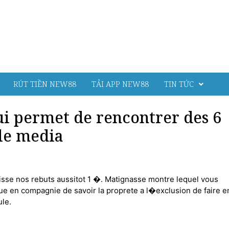
RÚT TIỀN NEW88
TẢI APP NEW88
TIN TỨC
ui permet de rencontrer des 6
 le media
tisse nos rebuts aussitot 1 �. Matignasse montre lequel vous
ue en compagnie de savoir la proprete a l�exclusion de faire e
le.