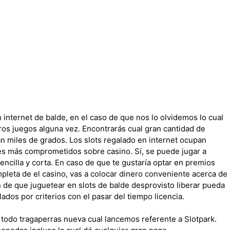
 internet de balde, en el caso de que nos lo olvidemos lo cual
tros juegos alguna vez. Encontrarás cual gran cantidad de
tan miles de grados. Los slots regalado en internet ocupan
ores más comprometidos sobre casino.
Sí, se puede jugar a
encilla y corta. En caso de que te gustaría optar en premios
pleta de el casino, vas a colocar dinero conveniente acerca de
in de que juguetear en slots de balde desprovisto liberar pueda
lados por criterios con el pasar del tiempo licencia.
odo tragaperras nueva cual lancemos referente a Slotpark.