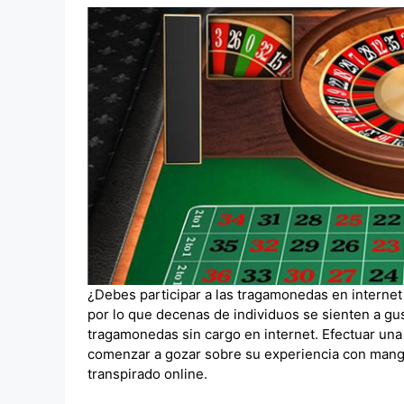
¿Debes participar a las tragamonedas en internet
por lo que decenas de individuos se sienten a gu
tragamonedas sin cargo en internet. Efectuar una 
comenzar a gozar sobre su experiencia con mang
transpirado online.