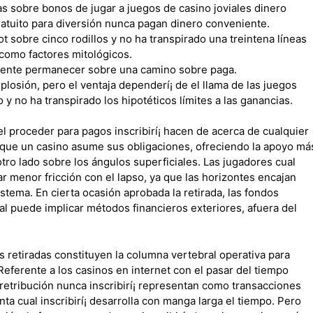
as sobre bonos de jugar a juegos de casino joviales dinero
atuito para diversión nunca pagan dinero conveniente.
ot sobre cinco rodillos y no ha transpirado una treintena líneas
 como factores mitológicos.
rente permanecer sobre una camino sobre paga.
xplosión, pero el ventaja dependerí¡ de el llama de las juegos
 y no ha transpirado los hipotéticos límites a las ganancias.
 proceder para pagos inscribirí¡ hacen de acerca de cualquier
 que un casino asume sus obligaciones, ofreciendo la apoyo má
otro lado sobre los ángulos superficiales. Las jugadores cual
 menor fricción con el lapso, ya que las horizontes encajan
stema. En cierta ocasión aprobada la retirada, las fondos
al puede implicar métodos financieros exteriores, afuera del
os retiradas constituyen la columna vertebral operativa para
eferente a los casinos en internet con el pasar del tiempo
retribución nunca inscribirí¡ representan como transacciones
ta cual inscribirí¡ desarrolla con manga larga el tiempo. Pero