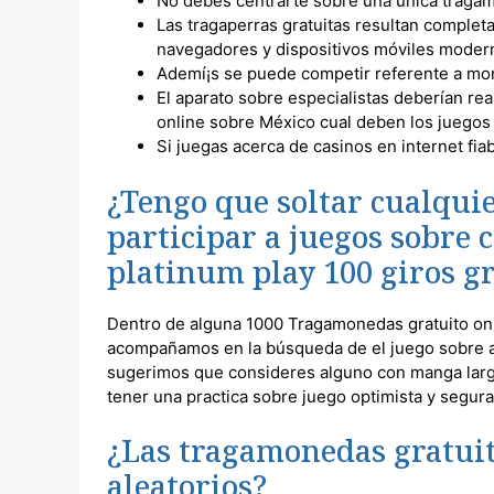
No debes centrarte sobre una única tragam
Las tragaperras gratuitas resultan completa
navegadores y dispositivos móviles moder
Ademí¡s se puede competir referente a mon
El aparato sobre especialistas deberían re
online sobre México cual deben los juegos 
Si juegas acerca de casinos en internet fiab
¿Tengo que soltar cualquie
participar a juegos sobre 
platinum play 100 giros gr
Dentro de alguna 1000 Tragamonedas gratuito onli
acompañamos en la búsqueda de el juego sobre a
sugerimos que consideres alguno con manga larga 
tener una practica sobre juego optimista y segura
¿Las tragamonedas gratuit
aleatorios?