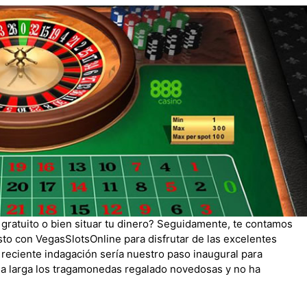
 gratuito o bien situar tu dinero? Seguidamente, te contamos
sto con VegasSlotsOnline para disfrutar de las excelentes
reciente indagación serí­a nuestro paso inaugural para
a larga los tragamonedas regalado novedosas y no ha