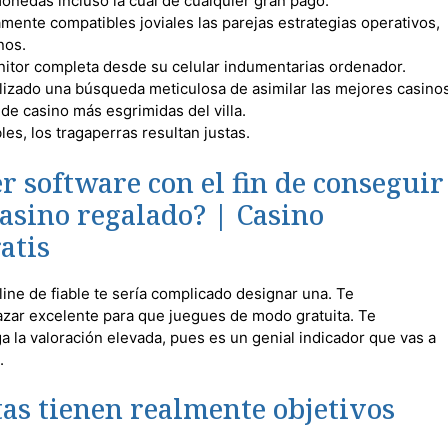
onedas incluso la cual dé cualquier gran pago.
mente compatibles joviales las parejas estrategias operativos,
nos.
itor completa desde su celular indumentarias ordenador.
alizado una búsqueda meticulosa de asimilar las mejores casino
de casino más esgrimidas del villa.
les, los tragaperras resultan justas.
r software con el fin de conseguir
casino regalado? | Casino
atis
ne de fiable te sería complicado designar una. Te
zar excelente para que juegues de modo gratuita. Te
la valoración elevada, pues es un genial indicador que vas a
.
as tienen realmente objetivos