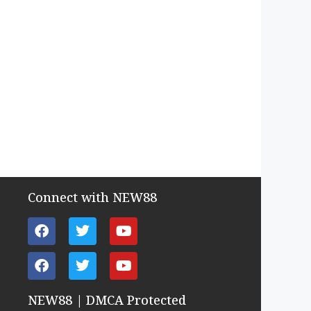
Connect with NEW88
NEW88 | DMCA Protected