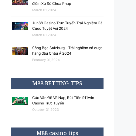
điểm Xứ Sở Chùa Pháp
March 01,2024
Jun88 Casino Trực Tuyến Trải Nghiệm Cá
Cược Tuyệt Vời 2024
March 01,2024
Sòng Bạc Salzburg – Trải nghiệm cá cược
hàng đầu Châu Á 2024
February 01,2024
M88 BETTING TIPS
Các Vấn Đề Về Nạp, Rút Tiền 911win
Casino Trực Tuyến
October 31,2023
M88 casino tips