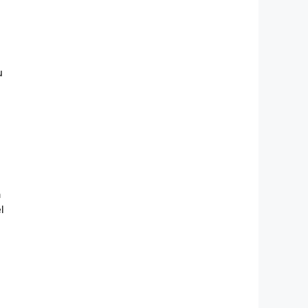
u
a
l