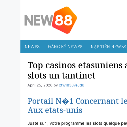
NEW88
ĐĂNG KÝ NEW88
NẠP TIỀN NEW88
Top casinos etasuniens 
slots un tantinet
April 25, 2026
by
xtw18387e8d6
Portail N�1 Concernant le
Aux etats-unis
Juste sur , votre programme les slots quelque pe