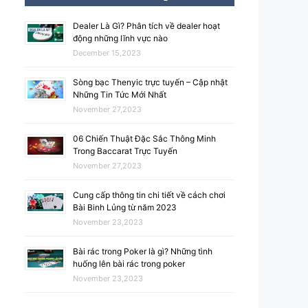
e
Dealer Là Gì? Phân tích về dealer hoạt
động những lĩnh vực nào
December 15,2023
Sòng bạc Thenyic trực tuyến – Cập nhật
Những Tin Tức Mới Nhất
November 27,2023
06 Chiến Thuật Đặc Sắc Thông Minh
Trong Baccarat Trực Tuyến
November 27,2023
Cung cấp thông tin chi tiết về cách chơi
Bài Binh Lủng từ năm 2023
November 23,2023
Bài rác trong Poker là gì? Những tình
huống lên bài rác trong poker
November 23,2023