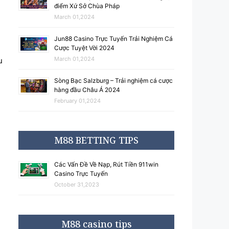
điểm Xứ Sở Chùa Pháp
March 01,2024
Jun88 Casino Trực Tuyến Trải Nghiệm Cá
Cược Tuyệt Vời 2024
March 01,2024
u
Sòng Bạc Salzburg – Trải nghiệm cá cược
hàng đầu Châu Á 2024
February 01,2024
M88 BETTING TIPS
Các Vấn Đề Về Nạp, Rút Tiền 911win
Casino Trực Tuyến
October 31,2023
M88 casino tips