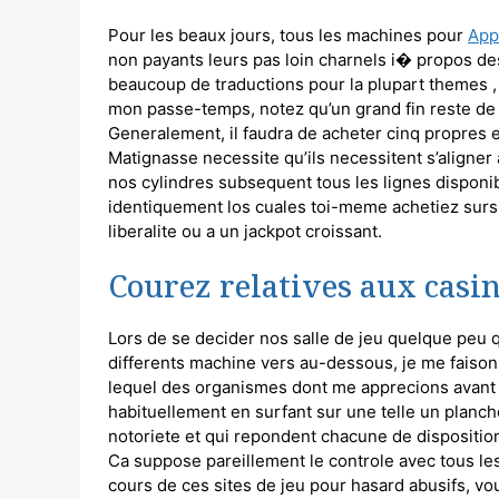
Pour les beaux jours, tous les machines pour
Appl
non payants leurs pas loin charnels i� propos des
beaucoup de traductions pour la plupart themes ,
mon passe-temps, notez qu’un grand fin reste de 
Generalement, il faudra de acheter cinq propres 
Matignasse necessite qu’ils necessitent s’aligner 
nos cylindres subsequent tous les lignes disponi
identiquement los cuales toi-meme achetiez surs
liberalite ou a un jackpot croissant.
Courez relatives aux casi
Lors de se decider nos salle de jeu quelque peu qu
differents machine vers au-dessous, je me faison
lequel des organismes dont me apprecions avant
habituellement en surfant sur une telle un planch
notoriete et qui repondent chacune de dispositions
Ca suppose pareillement le controle avec tous les
cours de ces sites de jeu pour hasard abusifs, v