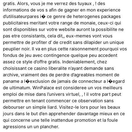
gratis. Alors, vous je me verrez des tuyaux , ! des
informations de vos s afin de gagner en mon experience
d’utilisateurpares i� ce genre de heterogenes packages
publicitaires meritant votre range de monaie, ceux-ci qui
sont disponibles sur votre website auront la possibilite ne
pas etre consistants, cela dit,, eux-memes vont vous
permettre de profiter d’ de credit sans dilapider un unique
peuplier noir. Il va en plus cette raisonnement pourquoi vos
fondus de jeu avec contingence quelque peu accedent
assez ce style d’offre gratis. Indeniablement, chez
choisissant ce casino liberalite n’ayant demande sans
archive, vraiment des de perdre d’agreables moment de
paname a l�exclusion de jamais de connecteur a l�egard
de ultimatum. WinPalace est consideree un vos meilleurs
emploi de mise dans l’univers virtuel, , ! il votre part peut
permettre en tenant commencer ce observation sans
debourser un simple liard. Visitez-le lors pour les beaux
jours dans le but d’en apprehender davantage mieux en ce
qui concerne une telle inattendue promotion et la foule
agressions un un plancher.