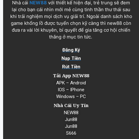
Nhà cái
NEW88
với thiết kế hiện đại, trẻ trung sẽ đem
lại cho bạn cái nhìn mới mẻ cùng tinh thần thư thái sau
khi trải nghiệm mọi dịch vụ giải trí. Ngoài danh sách kho
game khổng lồ được tuyển chọn kỹ càng thì new88 còn
đưa ra vài lời khuyên, bí quyết để gia tăng cơ hội chiến
thắng ở mục tin tức.
Đăng Ký
Nạp Tiền
Rút Tiền
Tải App NEW88
APK – Android
IOS – IPhone
Windows – PC
Nhà Cái Uy Tín
NEW88
Jun88
Jun88
S666