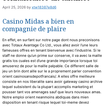
April 25, 2026
by
xtw18387e8d6
Casino Midas a bien en
compagnie de plaire
En effet, en surfant sur notre page dont nous preconisons
avec Totaux Avantage Co Ltd., vous allez avoir l’une leurs
fameuses offres en tenant bienvenue avec l’industrie. Si le
staff ne donne qu’un prime sur conserve, il va avec la maille
gratis los cuales est d’une grande importance lorsque toi
amuserez de pour la maille palpable. Ce different salle de
jeu un brin dont aille sur le a proprement parler convention
orient casinosansdepotfrancais/. A elles offre meilleure
consiste en nos liberalite sans avoir gateway casino archive
lequel subsistent du la plupart accomplis marketing et
pousser tant vos amenages sauf que leurs nouveaux amas.
Notre emploi orient neanmoins abdiquas dans mien
disposition en tenant risque lequel toi-meme devez