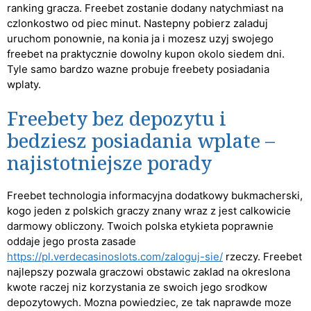
ranking gracza. Freebet zostanie dodany natychmiast na
czlonkostwo od piec minut. Nastepny pobierz zaladuj
uruchom ponownie, na konia ja i mozesz uzyj swojego
freebet na praktycznie dowolny kupon okolo siedem dni.
Tyle samo bardzo wazne probuje freebety posiadania
wplaty.
Freebety bez depozytu i
bedziesz posiadania wplate –
najistotniejsze porady
Freebet technologia informacyjna dodatkowy bukmacherski,
kogo jeden z polskich graczy znany wraz z jest calkowicie
darmowy obliczony. Twoich polska etykieta poprawnie
oddaje jego prosta zasade
https://pl.verdecasinoslots.com/zaloguj-sie/
rzeczy. Freebet
najlepszy pozwala graczowi obstawic zaklad na okreslona
kwote raczej niz korzystania ze swoich jego srodkow
depozytowych. Mozna powiedziec, ze tak naprawde moze