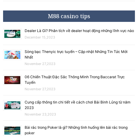
M88 casino tips
Dealer Là Gì? Phân tích về dealer hoạt động những lĩnh vực nào
December 15,2023
Sòng bạc Thenyic trực tuyến – Cập nhật Những Tin Tức Mới
Nhất
November 27,2023
06 Chiến Thuật Đặc Sắc Thông Minh Trong Baccarat Trực
Tuyến
November 27,2023
Cung cấp thông tin chi tiết về cách chơi Bài Binh Lủng từ năm
2023
November 23,2023
Bài rác trong Poker là gì? Những tình huống lên bài rác trong
poker