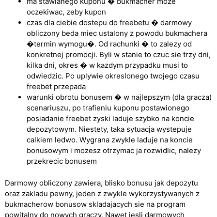
ma stawianego kuponu � bukmacher moze
oczekiwac, zeby kupon
czas dla ciebie dostepu do freebetu � darmowy
obliczony beda miec ustalony z powodu bukmachera
�termin wymogu�. Od rachunki � to zalezy od
konkretnej promocji. Byli w stanie to czuc sie trzy dni,
kilka dni, okres � w kazdym przypadku musi to
odwiedzic. Po uplywie okreslonego twojego czasu
freebet przepada
warunki obrotu bonusem � w najlepszym (dla gracza)
scenariuszu, po trafieniu kuponu postawionego
posiadanie freebet zyski laduje szybko na koncie
depozytowym. Niestety, taka sytuacja wystepuje
calkiem ledwo. Wygrana zwykle laduje na koncie
bonusowym i mozesz otrzymac ja rozwidlic, nalezy
przekrecic bonusem
Darmowy obliczony zawiera, blisko bonusu jak depozytu
oraz zakladu pewny, jeden z zwykle wykorzystywanych z
bukmacherow bonusow skladajacych sie na program
powitalny do nowych graczy. Nawet jesli darmowych