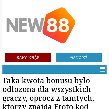
ĐĂNG NHẬP
ĐĂNG KÝ
Taka kwota bonusu bylo
odlozona dla wszystkich
graczy, oprocz z tamtych,
ktorzy znajda Etoto kod