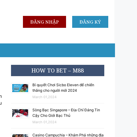
ĐĂNG NHẬP
ĐĂNG KÝ
HOW TO BET – M88
Bí quyết Chơi Sicbo Eleven để chiến
thắng cho người mới 2024
m
March 01,2024
u
Sòng Bạc Singapore – Địa Chỉ Đáng Tin
Cậy Cho Giới Bạc Thủ
March 01,2024
Casino Campuchia – Khám Phá những địa