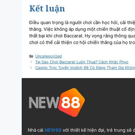
Kết luận
Điều quan trọng là người chơi cần học hỏi, cải thi
thắng. Việc không áp dụng một chiến thuật cố địn
thất bại khi chơi Baccarat. Hy vọng rằng thông q
chơi có thể cải thiện cơ hội chiến thắng của họ tro
Uncategorized
Tại Sao Chơi Baccarat Luôn Thua? Cách Khắc Phục
Casino Trực Tuyến Vodich 88 Có Đáng Tham Gia Khôn
Nhà cái
NEW88
với thiết kế hiện đại, trẻ trung sẽ