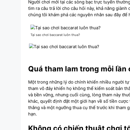
Người chơi mới tại các sòng bạc trực tuyến thường 
tìm ra câu trả lời cho câu hỏi này, khả năng giành
chúng tôi khám phá các nguyên nhân sau đây để hi
Tại sao chơi baccarat luôn thua?
Quá tham lam trong mỗi lần
Một trong những lý do chính khiến nhiều người tự 
tham vô đáy khiến họ không thể kiểm soát bản thâ
và bền vững, nhưng cuối cùng, lòng tham này thườ
khác, quyết định đặt một giới hạn về số tiền cược 
thắng và một ngưỡng thua cụ thể trước khi tham gi
hạn.
Không có chiến thuật chơi t