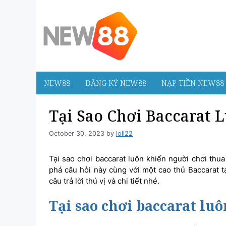
NEW88
ĐĂNG KÝ NEW88
NẠP TIỀN NEW88
Tại Sao Chơi Baccarat 
October 30, 2023
by
loli22
Tại sao chơi baccarat luôn khiến người chơi thu
phá câu hỏi này cùng với một cao thủ Baccarat t
câu trả lời thú vị và chi tiết nhé.
Tại sao chơi baccarat lu