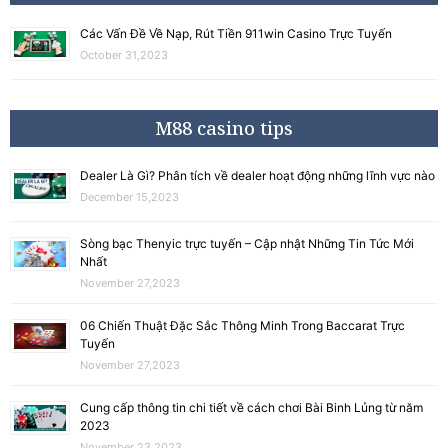
Các Vấn Đề Về Nạp, Rút Tiền 911win Casino Trực Tuyến
October 31,2023
M88 casino tips
Dealer Là Gì? Phân tích về dealer hoạt động những lĩnh vực nào
December 15,2023
Sòng bạc Thenyic trực tuyến – Cập nhật Những Tin Tức Mới
Nhất
November 27,2023
06 Chiến Thuật Đặc Sắc Thông Minh Trong Baccarat Trực
Tuyến
November 27,2023
Cung cấp thông tin chi tiết về cách chơi Bài Binh Lủng từ năm
2023
November 23,2023