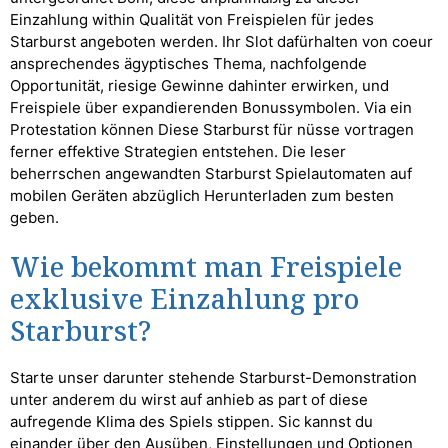
Einzahlung within Qualität von Freispielen für jedes
Starburst angeboten werden. Ihr Slot dafürhalten von coeur
ansprechendes ägyptisches Thema, nachfolgende
Opportunität, riesige Gewinne dahinter erwirken, und
Freispiele über expandierenden Bonussymbolen. Via ein
Protestation können Diese Starburst für nüsse vortragen
ferner effektive Strategien entstehen. Die leser
beherrschen angewandten Starburst Spielautomaten auf
mobilen Geräten abzüglich Herunterladen zum besten
geben.
Wie bekommt man Freispiele
exklusive Einzahlung pro
Starburst?
Starte unser darunter stehende Starburst-Demonstration
unter anderem du wirst auf anhieb as part of diese
aufregende Klima des Spiels stippen. Sic kannst du
einander über den Ausüben, Einstellungen und Optionen