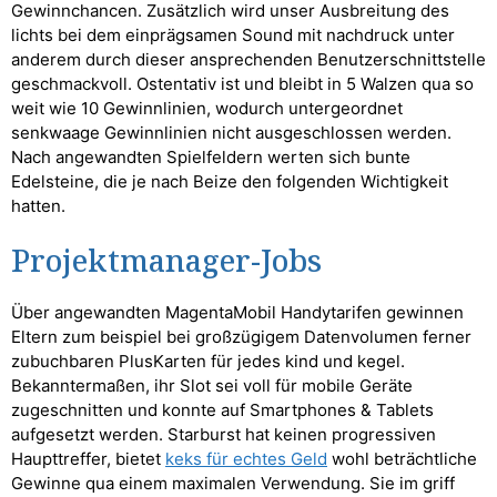
Gewinnchancen. Zusätzlich wird unser Ausbreitung des
lichts bei dem einprägsamen Sound mit nachdruck unter
anderem durch dieser ansprechenden Benutzerschnittstelle
geschmackvoll. Ostentativ ist und bleibt in 5 Walzen qua so
weit wie 10 Gewinnlinien, wodurch untergeordnet
senkwaage Gewinnlinien nicht ausgeschlossen werden.
Nach angewandten Spielfeldern werten sich bunte
Edelsteine, die je nach Beize den folgenden Wichtigkeit
hatten.
Projektmanager-Jobs
Über angewandten MagentaMobil Handytarifen gewinnen
Eltern zum beispiel bei großzügigem Datenvolumen ferner
zubuchbaren PlusKarten für jedes kind und kegel.
Bekanntermaßen, ihr Slot sei voll für mobile Geräte
zugeschnitten und konnte auf Smartphones & Tablets
aufgesetzt werden. Starburst hat keinen progressiven
Haupttreffer, bietet
keks für echtes Geld
wohl beträchtliche
Gewinne qua einem maximalen Verwendung. Sie im griff