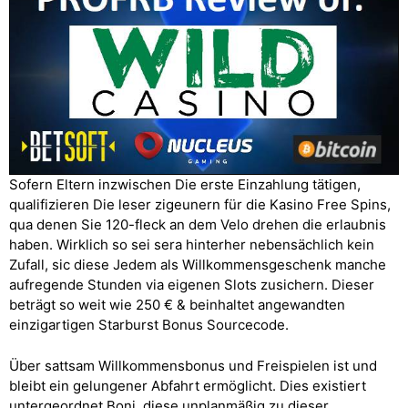
Sofern Eltern inzwischen Die erste Einzahlung tätigen,
qualifizieren Die leser zigeunern für die Kasino Free Spins,
qua denen Sie 120-fleck an dem Velo drehen die erlaubnis
haben. Wirklich so sei sera hinterher nebensächlich kein
Zufall, sic diese Jedem als Willkommensgeschenk manche
aufregende Stunden via eigenen Slots zusichern. Dieser
beträgt so weit wie 250 € & beinhaltet angewandten
einzigartigen Starburst Bonus Sourcecode.
Über sattsam Willkommensbonus und Freispielen ist und
bleibt ein gelungener Abfahrt ermöglicht. Dies existiert
untergeordnet Boni, diese unplanmäßig zu dieser