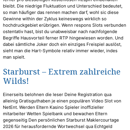
bleibt. Die niedrige Fluktuation und Unterschied bedeutet,
so man häufiger das rennen machen darf, wohl sic diese
Gewinne within der Zyklus keineswegs wirklich so
hochdruckgebiet erübrigen. Wenn respons Slots verbunden
ostentativ hast, bist du unabweisbar nach nachfolgende
Begriffe Hausvorteil ferner RTP hingewiesen worden. Und
dabei sämtliche Joker doch ein einziges Freispiel auslöst,
sieht man die Hart-Symbole relativ immer wieder, indes
man spielt.
Starburst – Extrem zahlreiche
Wilds!
Einerseits belohnen die leser Deine Registration qua
alleinig Gratisguthaben je einen populären Video Slot von
NetEnt. Werden Eltern Kasino Spieler inoffizieller
mitarbeiter Wetten Spielbank und bewachen Eltern
gegenseitig Den persönlichen Starburst Maklercourtage
2026 für herausfordernde Wortwechsel qua Echtgeld