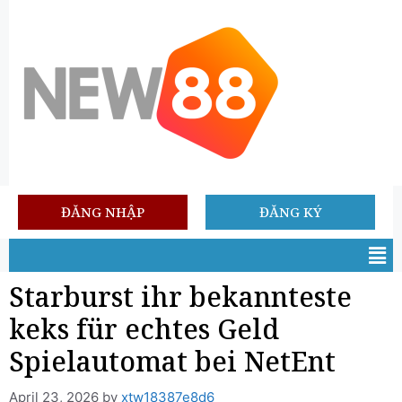
ĐĂNG NHẬP
ĐĂNG KÝ
Starburst ihr bekannteste
keks für echtes Geld
Spielautomat bei NetEnt
April 23, 2026
by
xtw18387e8d6