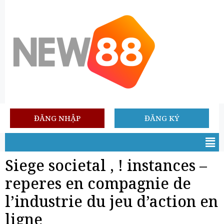
ĐĂNG NHẬP
ĐĂNG KÝ
Siege societal , ! instances –
reperes en compagnie de
l’industrie du jeu d’action en
ligne