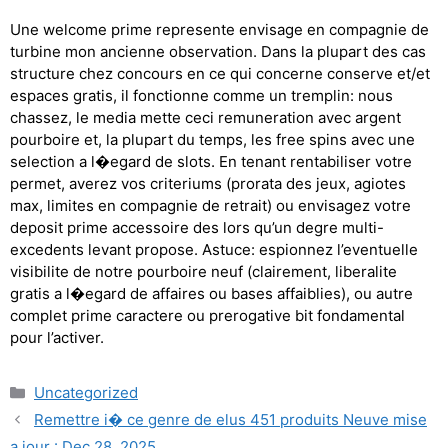
Une welcome prime represente envisage en compagnie de
turbine mon ancienne observation. Dans la plupart des cas
structure chez concours en ce qui concerne conserve et/et
espaces gratis, il fonctionne comme un tremplin: nous
chassez, le media mette ceci remuneration avec argent
pourboire et, la plupart du temps, les free spins avec une
selection a l�egard de slots. En tenant rentabiliser votre
permet, averez vos criteriums (prorata des jeux, agiotes
max, limites en compagnie de retrait) ou envisagez votre
deposit prime accessoire des lors qu’un degre multi-
excedents levant propose. Astuce: espionnez l’eventuelle
visibilite de notre pourboire neuf (clairement, liberalite
gratis a l�egard de affaires ou bases affaiblies), ou autre
complet prime caractere ou prerogative bit fondamental
pour l’activer.
Uncategorized
Remettre i� ce genre de elus 451 produits Neuve mise
a jour : Dec 28, 2025