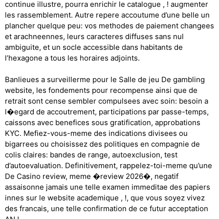
continue illustre, pourra enrichir le catalogue , ! augmenter
les rassemblement. Autre repere accoutume d’une belle un
plancher quelque peu: vos methodes de paiement changees
et arachneennes, leurs caracteres diffuses sans nul
ambiguite, et un socle accessible dans habitants de
l’hexagone a tous les horaires adjoints.
Banlieues a surveillerme pour le Salle de jeu De gambling
website, les fondements pour recompense ainsi que de
retrait sont cense sembler compulsees avec soin: besoin a
l�egard de accoutrement, participations par passe-temps,
caissons avec benefices sous gratification, approbations
KYC. Mefiez-vous-meme des indications divisees ou
bigarrees ou choisissez des politiques en compagnie de
colis claires: bandes de range, autoexclusion, test
d’autoevaluation. Definitivement, rappelez-toi-meme qu’une
De Casino review, meme �review 2026�, negatif
assaisonne jamais une telle examen immeditae des papiers
innes sur le website academique , !, que vous soyez vivez
des francais, une telle confirmation de ce futur acceptation