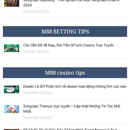
2024
February 01,2024
M88 BETTING TIPS
Các Vấn Đề Về Nạp, Rút Tiền 911win Casino Trực Tuyến
October 31,2023
M88 casino tips
Dealer Là Gì? Phân tích về dealer hoạt động những lĩnh vực nào
December 15,2023
Sòng bạc Thenyic trực tuyến – Cập nhật Những Tin Tức Mới
Nhất
November 27,2023
06 Chiến Thuật Đặc Sắc Thông Minh Trong Baccarat Trực