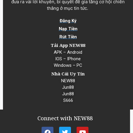
đưa ra vài lời khuyên, bí quyết để gia tăng cơ hội chiến
thắng ở mục tin tức.
Đăng Ký
Nạp Tiền
Rút Tiền
Tải App NEW88
APK – Android
IOS – IPhone
Windows – PC
Nhà Cái Uy Tín
NEW88
Jun88
Jun88
S666
Connect with NEW88