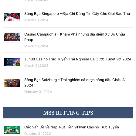
Sòng Bạc Singapore – Địa Chỉ Đáng Tin Cậy Cho Giới Bạc Thủ
March 01,2024
Casino Campuchia – Khám Phá những địa điểm Xứ Sở Chùa
Pháp
March 01,2024
Jun88 Casino Trực Tuyến Trải Nghiệm Cá Cược Tuyệt Vời 2024
March 01,2024
Sòng Bạc Salzburg – Trải nghiệm cá cược hàng đầu Châu Á
2024
February 01,2024
M88 BETTING TIPS
Các Vấn Đề Về Nạp, Rút Tiền 911win Casino Trực Tuyến
October 31,2023