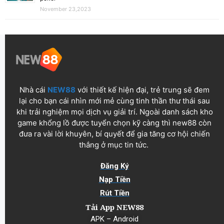
November 23,2023
Nhà cái
NEW88
với thiết kế hiện đại, trẻ trung sẽ đem
lại cho bạn cái nhìn mới mẻ cùng tinh thần thư thái sau
khi trải nghiệm mọi dịch vụ giải trí. Ngoài danh sách kho
game khổng lồ được tuyển chọn kỹ càng thì new88 còn
đưa ra vài lời khuyên, bí quyết để gia tăng cơ hội chiến
thắng ở mục tin tức.
Đăng Ký
Nạp Tiền
Rút Tiền
Tải App NEW88
APK – Android