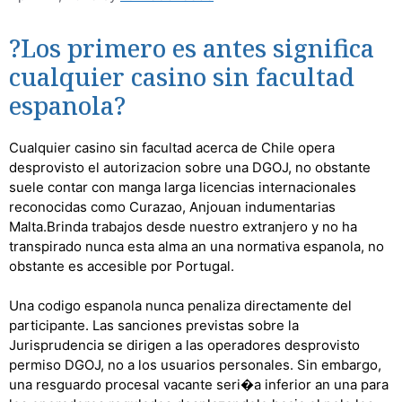
?Los primero es antes significa
cualquier casino sin facultad
espanola?
Cualquier casino sin facultad acerca de Chile opera
desprovisto el autorizacion sobre una DGOJ, no obstante
suele contar con manga larga licencias internacionales
reconocidas como Curazao, Anjouan indumentarias
Malta.Brinda trabajos desde nuestro extranjero y no ha
transpirado nunca esta alma an una normativa espanola, no
obstante es accesible por Portugal.
Una codigo espanola nunca penaliza directamente del
participante. Las sanciones previstas sobre la
Jurisprudencia se dirigen a las operadores desprovisto
permiso DGOJ, no a los usuarios personales. Sin embargo,
una resguardo procesal vacante seri�a inferior an una para