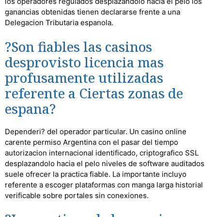
los operadores regulados desplazandolo hacia el pelo los
ganancias obtenidas tienen declararse frente a una
Delegacion Tributaria espanola.
?Son fiables las casinos
desprovisto licencia mas
profusamente utilizadas
referente a Ciertas zonas de
espana?
Dependeri? del operador particular. Un casino online
carente permiso Argentina con el pasar del tiempo
autorizacion internacional identificado, criptografico SSL
desplazandolo hacia el pelo niveles de software auditados
suele ofrecer la practica fiable. La importante incluyo
referente a escoger plataformas con manga larga historial
verificable sobre portales sin conexiones.