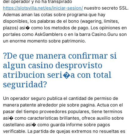
del operador y no ha transpirado
https://slotsvilla.net/es/iniciar-sesion/
nuestro secreto SSL.
Ademas aman las cotas sobre programa que hay
disponibles, los palabras de el bono (wagering, limites,
plazos) asi� como los metodos de pago. Los opiniones en
portales como AskGamblers o en la barra Casino.Guru son
un enorme momento sobre patrimonio.
?De que manera confirmar si
algun casino desprovisto
atribucion seri�a con total
seguridad?
Un operador seguro publica el cantidad de permiso de
manera patente alrededor pie sobre pagina. Actua con el
pasar del tiempo proveedores populares, tiene terminos
asi� como caracteristicas brillantes, ofrece auxilio sobre
castellano asi� como guarda informe sobre pagos
verificable. La partida de quejas extremos no resueltas es