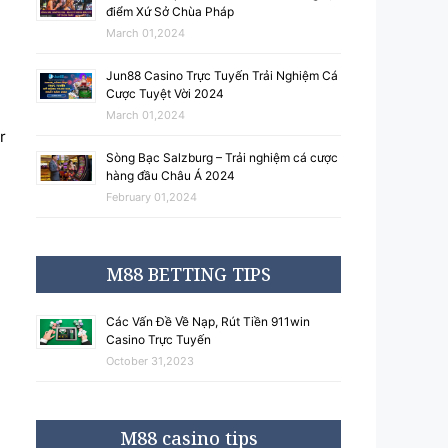
điểm Xứ Sở Chùa Pháp
March 01,2024
Jun88 Casino Trực Tuyến Trải Nghiệm Cá
Cược Tuyệt Vời 2024
March 01,2024
r
Sòng Bạc Salzburg – Trải nghiệm cá cược
hàng đầu Châu Á 2024
February 01,2024
M88 BETTING TIPS
Các Vấn Đề Về Nạp, Rút Tiền 911win
Casino Trực Tuyến
October 31,2023
M88 casino tips