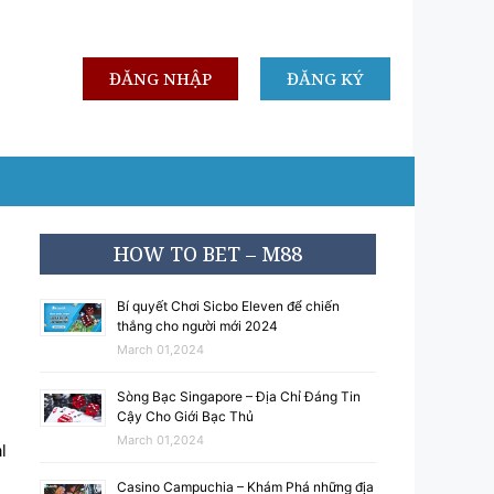
ĐĂNG NHẬP
ĐĂNG KÝ
HOW TO BET – M88
Bí quyết Chơi Sicbo Eleven để chiến
thắng cho người mới 2024
March 01,2024
Sòng Bạc Singapore – Địa Chỉ Đáng Tin
Cậy Cho Giới Bạc Thủ
March 01,2024
l
Casino Campuchia – Khám Phá những địa