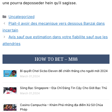
une pourra deposseder hein qu’il sagisse.
Uncategorized
Plait-il avoir des mecanique vers dessous Banzai dans
incertain
Avis sauf que estimation dans votre fiabilite sauf que les
attendries
HOW TO BET – M88
Bí quyết Chơi Sicbo Eleven để chiến thắng cho người mới 2024
March 01,2024
Sòng Bạc Singapore – Địa Chỉ Đáng Tin Cậy Cho Giới Bạc Thủ
March 01,2024
Casino Campuchia – Khám Phá những địa điểm Xứ Sở Chùa
Pháp