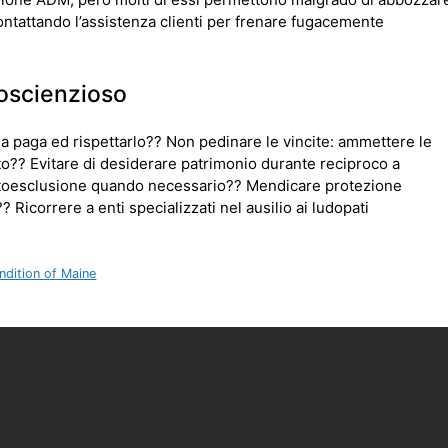
ontattando l’assistenza clienti per frenare fugacemente
coscienzioso
 paga ed rispettarlo?? Non pedinare le vincite: ammettere le
to?? Evitare di desiderare patrimonio durante reciproco a
autoesclusione quando necessario?? Mendicare protezione
? Ricorrere a enti specializzati nel ausilio ai ludopati
ndition of Maine