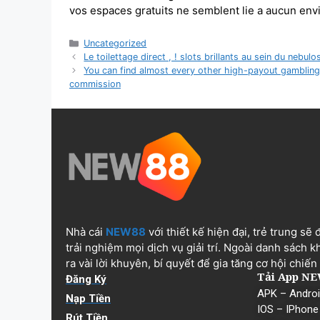
vos espaces gratuits ne semblent lie a aucun envi
Uncategorized
Le toilettage direct , ! slots brillants au sein du nebulo
You can find almost every other high-payout gambling e
commission
Nhà cái
NEW88
với thiết kế hiện đại, trẻ trung sẽ
trải nghiệm mọi dịch vụ giải trí. Ngoài danh sách
ra vài lời khuyên, bí quyết để gia tăng cơ hội chiến
Tải App N
Đăng Ký
APK – Andro
Nạp Tiền
IOS – IPhone
Rút Tiền