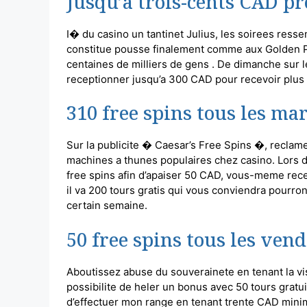
Jusqu’a trois-cents CAD p
I� du casino un tantinet Julius, les soirees ress
constitue pousse finalement comme aux Golden P
centaines de milliers de gens . De dimanche sur 
receptionner jusqu’a 300 CAD pour recevoir plus 
310 free spins tous les ma
Sur la publicite � Caesar’s Free Spins �, reclame
machines a thunes populaires chez casino. Lors 
free spins afin d’apaiser 50 CAD, vous-meme rec
il va 200 tours gratis qui vous conviendra pourro
certain semaine.
50 free spins tous les ven
Aboutissez abuse du souverainete en tenant la visi
possibilite de heler un bonus avec 50 tours gratui
d’effectuer mon range en tenant trente CAD min