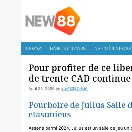
NEW88
ĐĂNG KÝ NEW88
NẠP TIỀN NEW88
Pour profiter de ce li
de trente CAD continu
April 25, 2026
by
xtw18387e8d6
Pourboire de Julius Salle 
etasuniens
Assene parmi 2024, Julius est un salle de jeu un