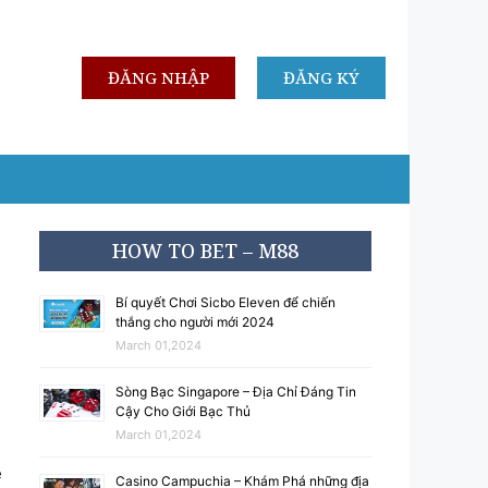
ĐĂNG NHẬP
ĐĂNG KÝ
HOW TO BET – M88
Bí quyết Chơi Sicbo Eleven để chiến
thắng cho người mới 2024
March 01,2024
Sòng Bạc Singapore – Địa Chỉ Đáng Tin
Cậy Cho Giới Bạc Thủ
March 01,2024
e
Casino Campuchia – Khám Phá những địa