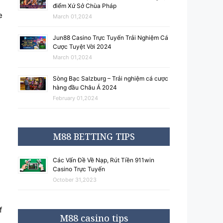
điểm Xứ Sở Chùa Pháp
e
March 01,2024
Jun88 Casino Trực Tuyến Trải Nghiệm Cá
Cược Tuyệt Vời 2024
March 01,2024
Sòng Bạc Salzburg – Trải nghiệm cá cược
hàng đầu Châu Á 2024
February 01,2024
M88 BETTING TIPS
Các Vấn Đề Về Nạp, Rút Tiền 911win
Casino Trực Tuyến
October 31,2023
f
M88 casino tips