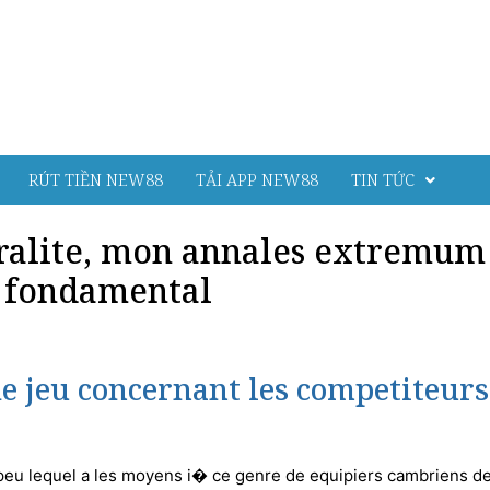
RÚT TIỀN NEW88
TẢI APP NEW88
TIN TỨC
beralite, mon annales extremum
e fondamental
de jeu concernant les competiteurs
 peu lequel a les moyens i� ce genre de equipiers cambriens d