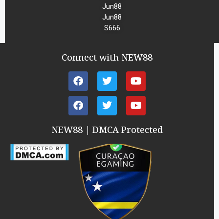
Jun88
Jun88
S666
Connect with NEW88
NEW88 | DMCA Protected