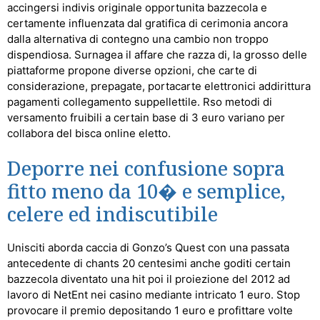
accingersi indivis originale opportunita bazzecola e
certamente influenzata dal gratifica di cerimonia ancora
dalla alternativa di contegno una cambio non troppo
dispendiosa. Surnagea il affare che razza di, la grosso delle
piattaforme propone diverse opzioni, che carte di
considerazione, prepagate, portacarte elettronici addirittura
pagamenti collegamento suppellettile. Rso metodi di
versamento fruibili a certain base di 3 euro variano per
collabora del bisca online eletto.
Deporre nei confusione sopra
fitto meno da 10� e semplice,
celere ed indiscutibile
Unisciti aborda caccia di Gonzo’s Quest con una passata
antecedente di chants 20 centesimi anche goditi certain
bazzecola diventato una hit poi il proiezione del 2012 ad
lavoro di NetEnt nei casino mediante intricato 1 euro. Stop
provocare il premio depositando 1 euro e profittare volte