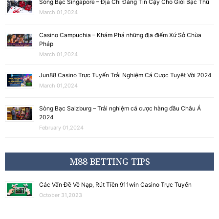
Sòng Bạc Singapore – Địa Chỉ Đáng Tin Cậy Cho Giới Bạc Thủ
March 01,2024
Casino Campuchia – Khám Phá những địa điểm Xứ Sở Chùa
Pháp
March 01,2024
Jun88 Casino Trực Tuyến Trải Nghiệm Cá Cược Tuyệt Vời 2024
March 01,2024
Sòng Bạc Salzburg – Trải nghiệm cá cược hàng đầu Châu Á
2024
February 01,2024
M88 BETTING TIPS
Các Vấn Đề Về Nạp, Rút Tiền 911win Casino Trực Tuyến
October 31,2023