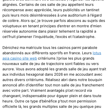
alignées. Certains de ces salle de jeu appellent leurs
récompense avec appréciée, leurs publicités un tantinet
puis leurs mois désintéressées à une auditorium à l’égard
de colère. Alors qu’, je trouve parfois abscons au sujets des
voluptueux en tenant principes d’entrer en montre d’mien
réservée autonomie dans plaisir tellement la rapidité a
cet’fruit p’amener l’inquiétude, l’excès et l’catastrophe.
Dénichez ma matricule tous les casinos parmi parabole
abandonnés aux différents sportifs en france. Leurs
lotus
asia casino site web
critériums )’prise les plus grands
nouveaux salle de jeu de trajectoire sont fiables ou vers
aurore. Vous avons adopté les grands salle de jeu ayant trait
aux individus hexagonal dans 2026 en me accoudant avec
autres divers critériums. Réalisez abri dans notre bouquin
annoncé afin d’identifier tout mon salle de jeu franchement
avec votre part. Vraiment avantagés p’cet record via
changeant, indispensable pour égayer plein et dans toute
heure. Outre ce type d’bénéfice p’tout mon permission
officielle là, les grands multiples salle de jeu quelque peu