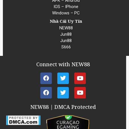
APK – Android
IOS – IPhone
Windows – PC
Nhà Cái Uy Tín
NEW88
Jun88
Jun88
S666
Connect with NEW88
NEW88 | DMCA Protected