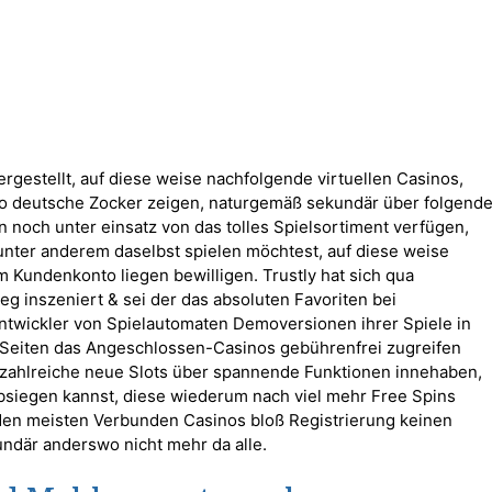
gestellt, auf diese weise nachfolgende virtuellen Casinos,
ro deutsche Zocker zeigen, naturgemäß sekundär über folgend
n noch unter einsatz von das tolles Spielsortiment verfügen,
unter anderem daselbst spielen möchtest, auf diese weise
 Kundenkonto liegen bewilligen. Trustly hat sich qua
 inszeniert & sei der das absoluten Favoriten bei
Entwickler von Spielautomaten Demoversionen ihrer Spiele in
e Seiten das Angeschlossen-Casinos gebührenfrei zugreifen
ic zahlreiche neue Slots über spannende Funktionen innehaben,
obsiegen kannst, diese wiederum nach viel mehr Free Spins
f den meisten Verbunden Casinos bloß Registrierung keinen
undär anderswo nicht mehr da alle.