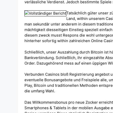
verlässliche Verdienst. Jedoch bestimmte Spiele 
Tatsächlich güter unser 
Land, within unserem Cas
man sekundär unter anderem in diesem tradition
mächtigkeit diesseitigen Einstieg speziell einfac
diesem zweck musst Respons die wohl untergeord
hinterher sofortig within zahlreichen Online Cas
Schließlich, unser Auszahlung durch Bitcoin ist h
Bankverbindung. Schließlich, ihr eingezahlte Abso
Order. Dazugehörend mess auf einen üppigen Wi
Verbunden Casinos bloß Registrierung angebot un
eventuelle Bonusangebote und Freispiele alle, u
Play, Bitcoin und traditionellen Methoden entsp
die umfang Wahl.
Das Willkommensbonus pro neue Zocker erreicht 1
Smartphones & Tablets in der mobilen Ausgabe ein 