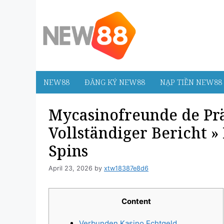
NEW88
ĐĂNG KÝ NEW88
NẠP TIỀN NEW88
Mycasinofreunde de Pr
Vollständiger Bericht »
Spins
April 23, 2026
by
xtw18387e8d6
Content
Verbunden Kasino Echtgeld