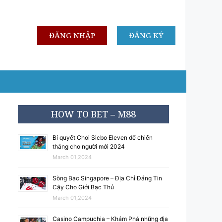
ĐĂNG NHẬP
ĐĂNG KÝ
HOW TO BET – M88
Bí quyết Chơi Sicbo Eleven để chiến
thắng cho người mới 2024
March 01,2024
Sòng Bạc Singapore – Địa Chỉ Đáng Tin
Cậy Cho Giới Bạc Thủ
March 01,2024
Casino Campuchia – Khám Phá những địa