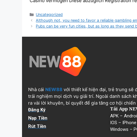
Casino vermögen Diese abzüglich Registration rei
Uncategorized
Although not, you need to favor a reliable gambling e
Pubs can be very fun cities, but as long as they send 
Nhà cái
NEW88
với thiết kế hiện đại, trẻ trung sẽ
trải nghiệm mọi dịch vụ giải trí. Ngoài danh sách
ra vài lời khuyên, bí quyết để gia tăng cơ hội chiến
Tải App N
Đăng Ký
APK – Andro
Nạp Tiền
IOS – IPhone
Rút Tiền
Windows – P