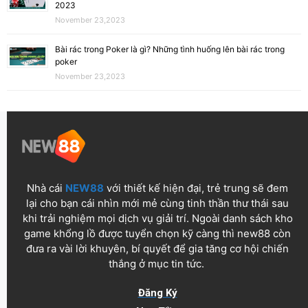
2023
November 23,2023
Bài rác trong Poker là gì? Những tình huống lên bài rác trong
poker
November 23,2023
Nhà cái
NEW88
với thiết kế hiện đại, trẻ trung sẽ đem
lại cho bạn cái nhìn mới mẻ cùng tinh thần thư thái sau
khi trải nghiệm mọi dịch vụ giải trí. Ngoài danh sách kho
game khổng lồ được tuyển chọn kỹ càng thì new88 còn
đưa ra vài lời khuyên, bí quyết để gia tăng cơ hội chiến
thắng ở mục tin tức.
Đăng Ký