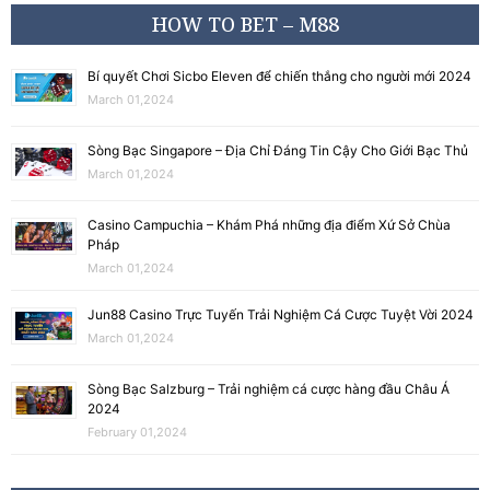
HOW TO BET – M88
Bí quyết Chơi Sicbo Eleven để chiến thắng cho người mới 2024
March 01,2024
Sòng Bạc Singapore – Địa Chỉ Đáng Tin Cậy Cho Giới Bạc Thủ
March 01,2024
Casino Campuchia – Khám Phá những địa điểm Xứ Sở Chùa
Pháp
March 01,2024
Jun88 Casino Trực Tuyến Trải Nghiệm Cá Cược Tuyệt Vời 2024
March 01,2024
Sòng Bạc Salzburg – Trải nghiệm cá cược hàng đầu Châu Á
2024
February 01,2024