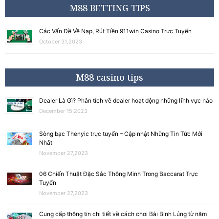
M88 BETTING TIPS
Các Vấn Đề Về Nạp, Rút Tiền 911win Casino Trực Tuyến
October 31,2023
M88 casino tips
Dealer Là Gì? Phân tích về dealer hoạt động những lĩnh vực nào
December 15,2023
Sòng bạc Thenyic trực tuyến – Cập nhật Những Tin Tức Mới
Nhất
November 27,2023
06 Chiến Thuật Đặc Sắc Thông Minh Trong Baccarat Trực
Tuyến
November 27,2023
Cung cấp thông tin chi tiết về cách chơi Bài Binh Lủng từ năm