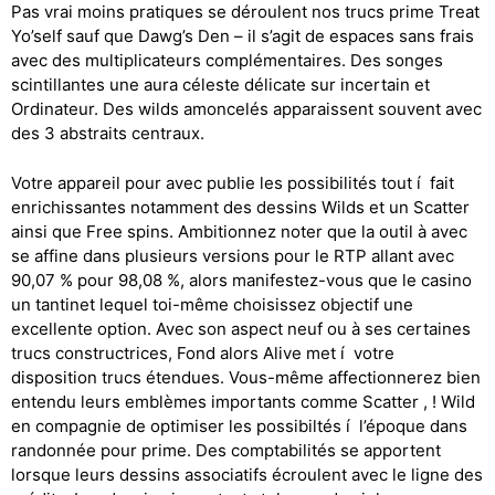
Pas vrai moins pratiques se déroulent nos trucs prime Treat
Yo’self sauf que Dawg’s Den – il s’agit de espaces sans frais
avec des multiplicateurs complémentaires. Des songes
scintillantes une aura céleste délicate sur incertain et
Ordinateur. Des wilds amoncelés apparaissent souvent avec
des 3 abstraits centraux.
Votre appareil pour avec publie les possibilités tout í fait
enrichissantes notamment des dessins Wilds et un Scatter
ainsi que Free spins. Ambitionnez noter que la outil à avec
se affine dans plusieurs versions pour le RTP allant avec
90,07 % pour 98,08 %, alors manifestez-vous que le casino
un tantinet lequel toi-même choisissez objectif une
excellente option. Avec son aspect neuf ou à ses certaines
trucs constructrices, Fond alors Alive met í votre
disposition trucs étendues. Vous-même affectionnerez bien
entendu leurs emblèmes importants comme Scatter , ! Wild
en compagnie de optimiser les possibiltés í l’époque dans
randonnée pour prime. Des comptabilités se apportent
lorsque leurs dessins associatifs écroulent avec le ligne des