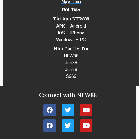
Nạp Tiền
Rút Tiền
Tải App NEW88
APK – Android
IOS – IPhone
Windows – PC
Nhà Cái Uy Tín
NEW88
Jun88
Jun88
S666
Connect with NEW88