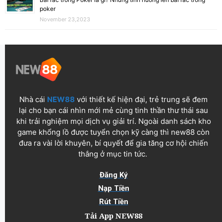
poker
November 23,2023
Nhà cái
NEW88
với thiết kế hiện đại, trẻ trung sẽ đem
lại cho bạn cái nhìn mới mẻ cùng tinh thần thư thái sau
khi trải nghiệm mọi dịch vụ giải trí. Ngoài danh sách kho
game khổng lồ được tuyển chọn kỹ càng thì new88 còn
đưa ra vài lời khuyên, bí quyết để gia tăng cơ hội chiến
thắng ở mục tin tức.
Đăng Ký
Nạp Tiền
Rút Tiền
Tải App NEW88