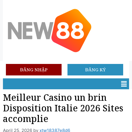
ĐĂNG NHẬP
ĐĂNG KÝ
Meilleur Casino un brin
Disposition Italie 2026 Sites
accomplie
April 25, 2026
by
xtw18387e8d6