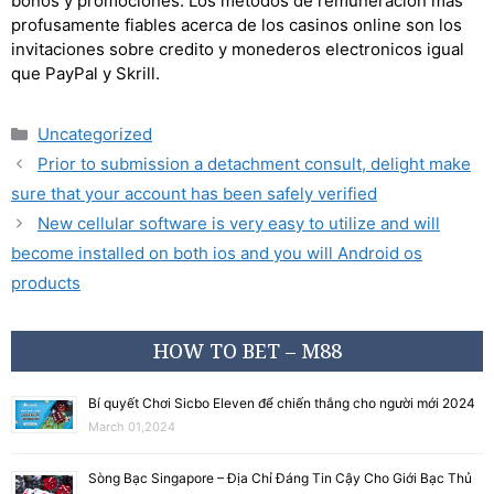
bonos y promociones. Los metodos de remuneracion mas
profusamente fiables acerca de los casinos online son los
invitaciones sobre credito y monederos electronicos igual
que PayPal y Skrill.
Uncategorized
Prior to submission a detachment consult, delight make
sure that your account has been safely verified
New cellular software is very easy to utilize and will
become installed on both ios and you will Android os
products
HOW TO BET – M88
Bí quyết Chơi Sicbo Eleven để chiến thắng cho người mới 2024
March 01,2024
Sòng Bạc Singapore – Địa Chỉ Đáng Tin Cậy Cho Giới Bạc Thủ