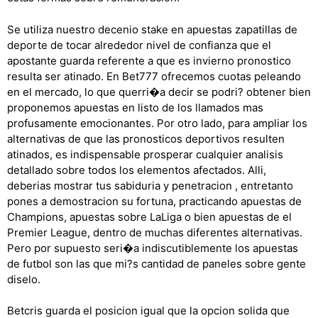
Se utiliza nuestro decenio stake en apuestas zapatillas de
deporte de tocar alrededor nivel de confianza que el
apostante guarda referente a que es invierno pronostico
resulta ser atinado. En Bet777 ofrecemos cuotas peleando
en el mercado, lo que querri�a decir se podri? obtener bien
proponemos apuestas en listo de los llamados mas
profusamente emocionantes. Por otro lado, para ampliar los
alternativas de que las pronosticos deportivos resulten
atinados, es indispensable prosperar cualquier analisis
detallado sobre todos los elementos afectados. Alli,
deberias mostrar tus sabiduria y penetracion , entretanto
pones a demostracion su fortuna, practicando apuestas de
Champions, apuestas sobre LaLiga o bien apuestas de el
Premier League, dentro de muchas diferentes alternativas.
Pero por supuesto seri�a indiscutiblemente los apuestas
de futbol son las que mi?s cantidad de paneles sobre gente
diselo.
Betcris guarda el posicion igual que la opcion solida que