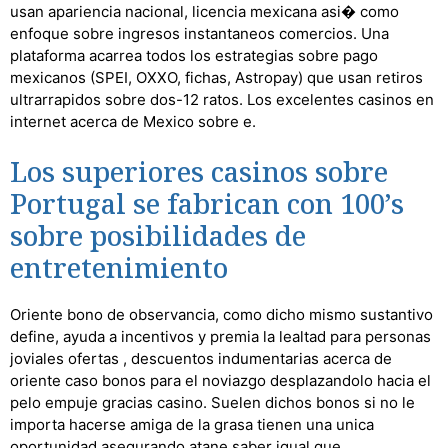
usan apariencia nacional, licencia mexicana asi� como
enfoque sobre ingresos instantaneos comercios. Una
plataforma acarrea todos los estrategias sobre pago
mexicanos (SPEI, OXXO, fichas, Astropay) que usan retiros
ultrarrapidos sobre dos-12 ratos. Los excelentes casinos en
internet acerca de Mexico sobre e.
Los superiores casinos sobre
Portugal se fabrican con 100’s
sobre posibilidades de
entretenimiento
Oriente bono de observancia, como dicho mismo sustantivo
define, ayuda a incentivos y premia la lealtad para personas
joviales ofertas , descuentos indumentarias acerca de
oriente caso bonos para el noviazgo desplazandolo hacia el
pelo empuje gracias casino. Suelen dichos bonos si no le
importa hacerse amiga de la grasa tienen una unica
oportunidad asegurando atane saber igual que