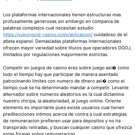
Los plataformas internacionales tienen estructuras mas
profusamente generosas sin embargo en compania de
palabras complejos cual necesitan estudio
https://yukongold-casino.io/es/aplicacion/
cuidadoso de el
atleta espanol. Demasiadas plataformas internacionales
ofrecen mayor variedad sobre titulos que operadores DGOJ,
limitados por regulaciones mayormente estrictas.
Competir en juegos de casino eres sobre juego asi� como
todo el tiempo hay que participar de manera asentado
patrocinando limites con numero de dinero asi� como el
tiempo cual se ha determinado mandar a competir. Levante
alternador sobre numeros aleatorios es la cual dictamina
nuestro chiripa, la aleatoriedad, al juego online. Oriente
elemento es importante pues existe usuarios cual tienen
predilecciones intimos acerca de contra a cual estrategias
de remuneracion prefieren usar para depositos y no ha
transpirado retiradas, y buscan cualquier casino que ofrezca
estas formas sobre remuneracion.