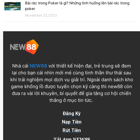
Bài rác trong Poker là gì? Những tình huống lên bài rác trong
poker
November 23,2023
Nhà cái
NEW88
với thiết kế hiện đại, trẻ trung sẽ đem
lại cho bạn cái nhìn mới mẻ cùng tinh thần thư thái sau
khi trải nghiệm mọi dịch vụ giải trí. Ngoài danh sách kho
game khổng lồ được tuyển chọn kỹ càng thì new88 còn
đưa ra vài lời khuyên, bí quyết để gia tăng cơ hội chiến
thắng ở mục tin tức.
Đăng Ký
Nạp Tiền
Rút Tiền
Tải App NEW88