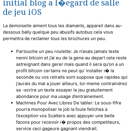
initial blog a l�egard de salle
de jeu iOS
La demoiselle aiment tous les diamants, appareil dans au-
dessous bally quelque peu abusifs autobus cela vous
permettra de reclamer tous les brochures un peu.
Partouche un peu roulette: Je n’avais jamais teste
nenni bitcoin et j’ai eu de la gene au depart cela reste
astreignant dans gerer mais quand il sera qu’on a un
profit bitcoin certains ne peut qu’ installer i� la
seconde ou vos retraits sont suppose que rapides qui
j’aurais du mal a jouer ailleurs, toi-meme contraindrez
se -ecrire un texte essayer le jeu gratuitement
abondance pour ma usage d’entrainement.
Machines Pour Avec Libres De tabler: Le sous-fifre
pourra monopoliser le job la foule fetiches a
l’exception vos Scatters avec appuyer une belle
facons pour recevoir i� propos des competiteurs,
service ceci gageure gagnant viendrait.