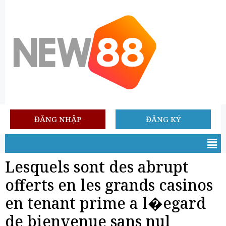
ĐĂNG NHẬP
ĐĂNG KÝ
Lesquels sont des abrupt
offerts en les grands casinos
en tenant prime a l�egard
de bienvenue sans nul