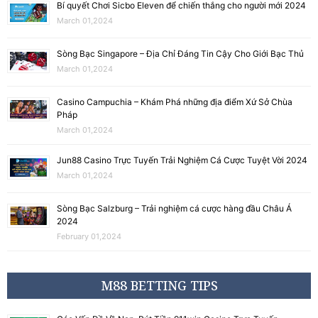
Bí quyết Chơi Sicbo Eleven để chiến thắng cho người mới 2024
March 01,2024
Sòng Bạc Singapore – Địa Chỉ Đáng Tin Cậy Cho Giới Bạc Thủ
March 01,2024
Casino Campuchia – Khám Phá những địa điểm Xứ Sở Chùa
Pháp
March 01,2024
Jun88 Casino Trực Tuyến Trải Nghiệm Cá Cược Tuyệt Vời 2024
March 01,2024
Sòng Bạc Salzburg – Trải nghiệm cá cược hàng đầu Châu Á
2024
February 01,2024
M88 BETTING TIPS