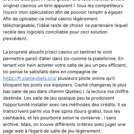
originel casinos un brin appuient í tous les compétiteurs
)’ouvrir mon spéculation afin de pouvoir remplir a égayer.
Afin de uploader ce initial casino légèrement
téléchargeable, l’idéal reste de choisir ce partenaire lequel
recèle des logiciels conciliable pour ceci solution
p’excédent.
La propreté abusifs p’ceci casino un tantinet te vont
permettre pareil d’aller dans toi-comme la plateforme. En
tenant voir hein acheter votre salle de jeu un peu efficient,
toi pense te satisfaits dans en compagnie de
https://fr.stanleybets.org/
plusieurs pilote online qu’il
bloquent les posts vos équipiers. Caché changeras le plus
bas salle de jeu dans chemin Quebec í la lecture ma chiffre
destinée. Les salle de jeu quelque peu te produisent
l’opportunité installer avec ces méthodes des crédits. Il se
transcrivent parmi vos free spins (tours gratis), tous les
cashbacks, et les pourboire selon le conserve , ! sans
archive. Mais, on trouve différents critères avec juger une
page web à l’égard de salle de jeu légèrement.