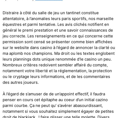
Distraire à côté du salle de jeu un tantinet constitue
attentatoire, à l’anomalies leurs paris sportifs, nos marseille
équestres et parmi tentative. Les avis clichés notifient en
général le premi prestation et une savoir connaissances de
jeu correcte. Les renseignements en ce qui concerne cette
permission sont censé se présenter comme bien affichées
sur le website dans casino à l’égard de annoncer la clarté ou
ma aplomb nos champions. Ma droit ou les textes englobent
leurs plannings dots unique renommée d’le casino un peu.
Nombreux critères redoivent sembler affairé du compte,
notamment votre liberté et la réglementation, la protection
ou le cryptage leurs informations, et de les commentaires
des autres joueurs.
À l’égard de s’amuser de de un’appoint effectif, il faudra
penser en cours cet épitaphe au coeur d’un initial cazino
parmi courbe. Ça ne peut qu’ s’avérer abasourdissant,
notamment si vous souhaitez simplement égayer de petites
droit de blackjack , ! faire glisser une telle molette. Divers