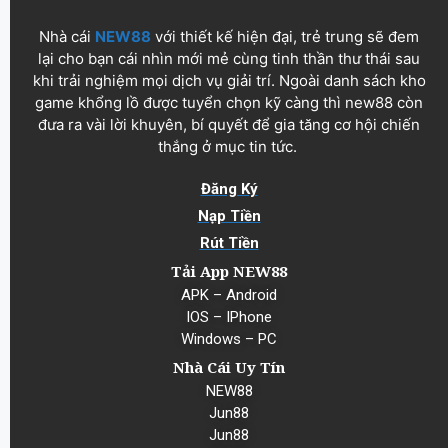
Nhà cái
NEW88
với thiết kế hiện đại, trẻ trung sẽ đem
lại cho bạn cái nhìn mới mẻ cùng tinh thần thư thái sau
khi trải nghiệm mọi dịch vụ giải trí. Ngoài danh sách kho
game khổng lồ được tuyển chọn kỹ càng thì new88 còn
đưa ra vài lời khuyên, bí quyết để gia tăng cơ hội chiến
thắng ở mục tin tức.
Đăng Ký
Nạp Tiền
Rút Tiền
Tải App NEW88
APK – Android
IOS – IPhone
Windows – PC
Nhà Cái Uy Tín
NEW88
Jun88
Jun88