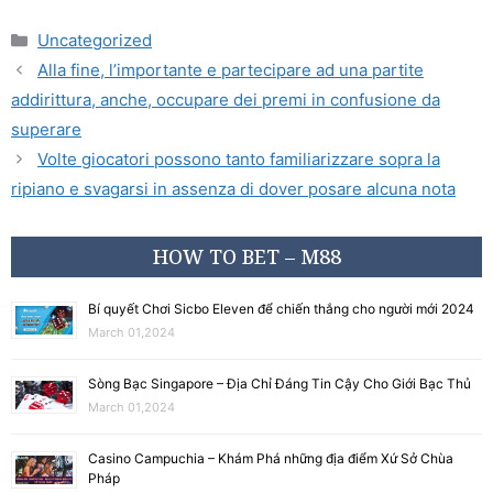
Uncategorized
Alla fine, l’importante e partecipare ad una partite
addirittura, anche, occupare dei premi in confusione da
superare
Volte giocatori possono tanto familiarizzare sopra la
ripiano e svagarsi in assenza di dover posare alcuna nota
HOW TO BET – M88
Bí quyết Chơi Sicbo Eleven để chiến thắng cho người mới 2024
March 01,2024
Sòng Bạc Singapore – Địa Chỉ Đáng Tin Cậy Cho Giới Bạc Thủ
March 01,2024
Casino Campuchia – Khám Phá những địa điểm Xứ Sở Chùa
Pháp