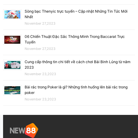
Sòng bạc Thenyic trực tuyến – Cập nhật Những Tin Tức Mới
Nhất
November 27,2023
06 Chiến Thuật Đặc Sắc Thông Minh Trong Baccarat Trực
Tuyến
November 27,2023
Cung cấp thông tin chi tiết về cách chơi Bài Binh Lủng từ năm
2023
November 23,2023
Bài rác trong Poker là gì? Những tình huống lên bài rác trong
poker
November 23,2023