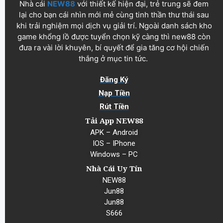
Nhà cái
NEW88
với thiết kế hiện đại, trẻ trung sẽ đem
lại cho bạn cái nhìn mới mẻ cùng tinh thần thư thái sau
khi trải nghiệm mọi dịch vụ giải trí. Ngoài danh sách kho
game khổng lồ được tuyển chọn kỹ càng thì new88 còn
đưa ra vài lời khuyên, bí quyết để gia tăng cơ hội chiến
thắng ở mục tin tức.
Đăng Ký
Nạp Tiền
Rút Tiền
Tải App NEW88
APK – Android
IOS – IPhone
Windows – PC
Nhà Cái Uy Tín
NEW88
Jun88
Jun88
S666