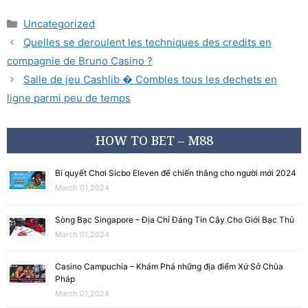
Uncategorized
Quelles se deroulent les techniques des credits en
compagnie de Bruno Casino ?
Salle de jeu Cashlib � Combles tous les dechets en
ligne parmi peu de temps
HOW TO BET – M88
Bí quyết Chơi Sicbo Eleven để chiến thắng cho người mới 2024
March 01,2024
Sòng Bạc Singapore – Địa Chỉ Đáng Tin Cậy Cho Giới Bạc Thủ
March 01,2024
Casino Campuchia – Khám Phá những địa điểm Xứ Sở Chùa
Pháp
March 01,2024