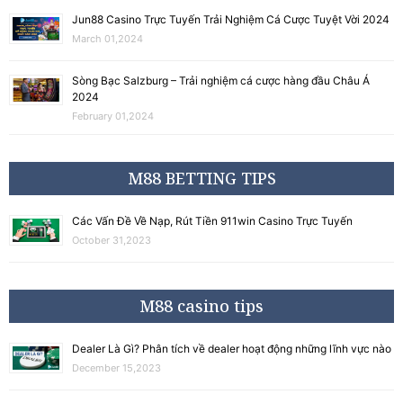
Jun88 Casino Trực Tuyến Trải Nghiệm Cá Cược Tuyệt Vời 2024
March 01,2024
Sòng Bạc Salzburg – Trải nghiệm cá cược hàng đầu Châu Á
2024
February 01,2024
M88 BETTING TIPS
Các Vấn Đề Về Nạp, Rút Tiền 911win Casino Trực Tuyến
October 31,2023
M88 casino tips
Dealer Là Gì? Phân tích về dealer hoạt động những lĩnh vực nào
December 15,2023