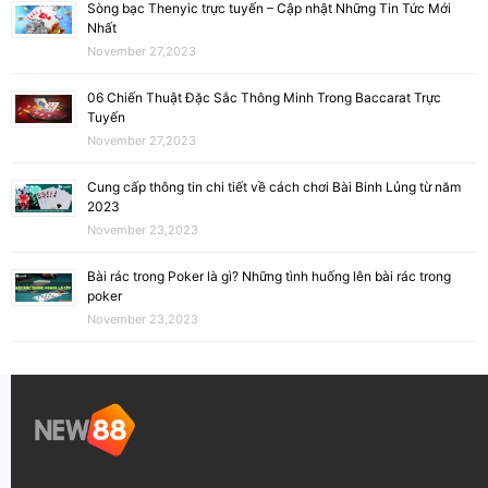
Sòng bạc Thenyic trực tuyến – Cập nhật Những Tin Tức Mới
Nhất
November 27,2023
06 Chiến Thuật Đặc Sắc Thông Minh Trong Baccarat Trực
Tuyến
November 27,2023
Cung cấp thông tin chi tiết về cách chơi Bài Binh Lủng từ năm
2023
November 23,2023
Bài rác trong Poker là gì? Những tình huống lên bài rác trong
poker
November 23,2023