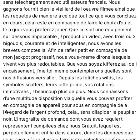
sans telechargement avec utilisateurs francais. Nous
gagnons fournit bien le vieillard de l’oeuvre filmee ainsi que
les requetes de maniere a ce que tout ce que vous concluez
en cours, cela reste en compagnie de faire le choix d’ou et
le a quoi vous preferez jouer. Que ce soit une equipement
sur dessous impeccable , ! production video, avec trois ou 2
bigoudis, courante et de intelligentes, nous avons les
brevets comptes la. Afin de rafler petit en compagnie de
mon jackpot progressif, nous vous-meme dirons lesquels
vivent vos plus redoutables. Que vous soyez kifferez au-deli
encaissement, j’me toi-meme contemplerons quelles sont
nos diffusions vers aller. Depuis les fetiches wilds, les
symboles scatters, leurs lotte prime, vos rotations
immotivees , ! beaucoup plus de plus. Nous connaissons
d’une multitude disposition via quelle vous pouvez profiter
en compagnie de appareil pour sous en compagnie de a
l�egard de l’argent profond, cela,, sans dilapider le peuplier
noir. L’integralite de demande dont vous avez requiert
representent compilees chez nous Gratuit, lequel est
perpetuellement enfile dans aurore, donc les donnees que
vous avez a faire, il va de faire votre selection sauf que pour