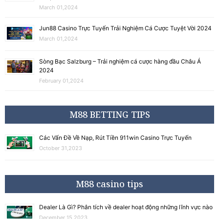
March 01,2024
Jun88 Casino Trực Tuyến Trải Nghiệm Cá Cược Tuyệt Vời 2024
March 01,2024
Sòng Bạc Salzburg – Trải nghiệm cá cược hàng đầu Châu Á
2024
February 01,2024
M88 BETTING TIPS
Các Vấn Đề Về Nạp, Rút Tiền 911win Casino Trực Tuyến
October 31,2023
M88 casino tips
Dealer Là Gì? Phân tích về dealer hoạt động những lĩnh vực nào
December 15,2023