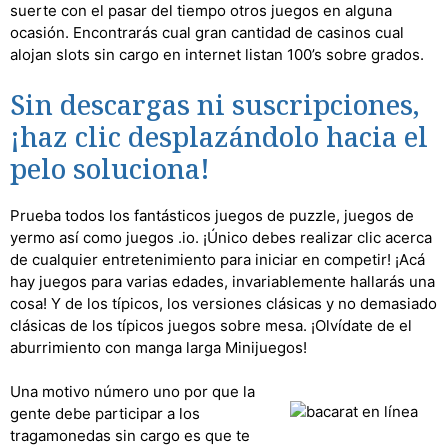
suerte con el pasar del tiempo otros juegos en alguna
ocasión. Encontrarás cual gran cantidad de casinos cual
alojan slots sin cargo en internet listan 100’s sobre grados.
Sin descargas ni suscripciones,
¡haz clic desplazándolo hacia el
pelo soluciona!
Prueba todos los fantásticos juegos de puzzle, juegos de
yermo así­ como juegos .io. ¡Único debes realizar clic acerca
de cualquier entretenimiento para iniciar en competir! ¡Acá
hay juegos para varias edades, invariablemente hallarás una
cosa! Y de los típicos, los versiones clásicas y no demasiado
clásicas de los típicos juegos sobre mesa. ¡Olvídate de el
aburrimiento con manga larga Minijuegos!
Una motivo número uno por que la
gente debe participar a los
tragamonedas sin cargo es que te