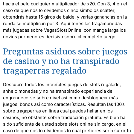
hacia el pelo cualquier multiplicador de x20. Con 3, 4 en el
caso de que nos lo olvidemos cinco símbolos scatter,
obtendrás hasta 15 giros de balde, y varias ganancias en la
ronda se multiplican por 3. Aquí tenés las tragamonedas
más jugadas sobre VegasSlotsOnline, con manga larga los
novios pormenores decisivo sobre al completo juego.
Preguntas asiduos sobre juegos
de casino y no ha transpirado
tragaperras regalado
Descubre todos los increíbles juegos de slots regalado,
anhelo monedas y no ha transpirado experiencia de
engrandecerse sobre nivel así­ como desbloquear más
juegos, bonos así­ como características. Resultan las 100’s
sobre tragaperras en línea cual puedes hallar en los
casinos, no obstante sobre traducción gratuita. Es bien ha
sido suficiente de usted sobre slots online sin cargo, en el
caso de que nos lo olvidemos lo cual prefieres serí­a sufrir tu