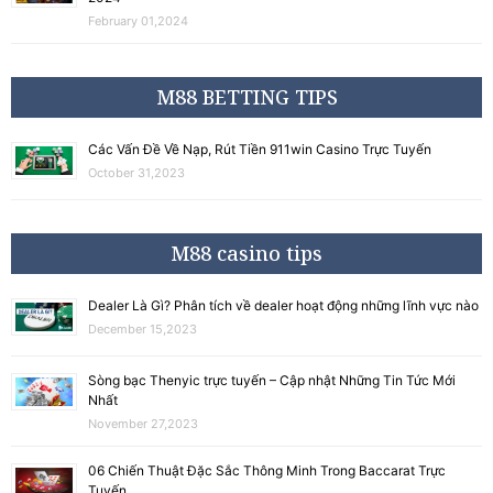
February 01,2024
M88 BETTING TIPS
Các Vấn Đề Về Nạp, Rút Tiền 911win Casino Trực Tuyến
October 31,2023
M88 casino tips
Dealer Là Gì? Phân tích về dealer hoạt động những lĩnh vực nào
December 15,2023
Sòng bạc Thenyic trực tuyến – Cập nhật Những Tin Tức Mới
Nhất
November 27,2023
06 Chiến Thuật Đặc Sắc Thông Minh Trong Baccarat Trực
Tuyến