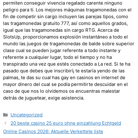
permiten conseguir vivencia regalado carente ninguno
peligro para ti. Los mejores máquinas tragamonedas con el
fin de competir sin cargo incluyen las parejas tipos, como
las tragamonedas gratuito 777, así como aquellos grados,
igual que las tragamonedas sin cargo RTG. Acerca de
SlotsUp, proporcionamos explosión instantáneo a todo el
mundo las juegos de tragamonedas de balde sobre superior
clase cual se pueden jugar referente a todo instante y
referente a cualquier lugar, todo el tiempo y no ha
transpirado una vez que estés conectado a La red. Si te ha
pasado que debes que inscribirí¡ te estaría yendo de las
palmas, te das su cual has gay en casinos en internet de
mayor dinero del cual se podía permitirte descuidar en el
caso de que nos lo olvidemos os encuentras malestar
detrás de juguetear, exige asistencia.
Uncategorized
20 beste casino 25 euro ohne einzahlung Echtgeld
Online Casinos 2026: Aktuelle Verkettete liste