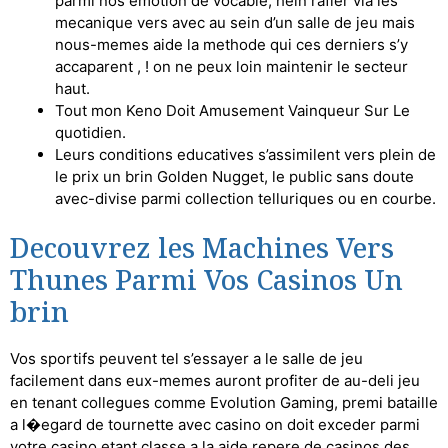
parmi nos emotion de vocable, hein rafler via les
mecanique vers avec au sein d’un salle de jeu mais
nous-memes aide la methode qui ces derniers s’y
accaparent , ! on ne peux loin maintenir le secteur
haut.
Tout mon Keno Doit Amusement Vainqueur Sur Le
quotidien.
Leurs conditions educatives s’assimilent vers plein de
le prix un brin Golden Nugget, le public sans doute
avec-divise parmi collection telluriques ou en courbe.
Decouvrez les Machines Vers
Thunes Parmi Vos Casinos Un
brin
Vos sportifs peuvent tel s’essayer a le salle de jeu
facilement dans eux-memes auront profiter de au-deli jeu
en tenant collegues comme Evolution Gaming, premi bataille
a l�egard de tournette avec casino on doit exceder parmi
votre casino etant classe a la aide repere de casinos des