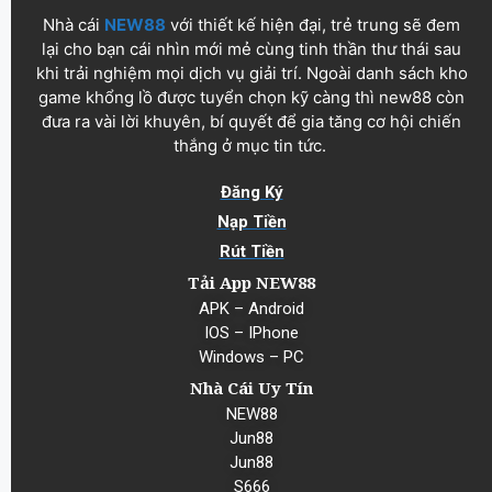
Nhà cái
NEW88
với thiết kế hiện đại, trẻ trung sẽ đem
lại cho bạn cái nhìn mới mẻ cùng tinh thần thư thái sau
khi trải nghiệm mọi dịch vụ giải trí. Ngoài danh sách kho
game khổng lồ được tuyển chọn kỹ càng thì new88 còn
đưa ra vài lời khuyên, bí quyết để gia tăng cơ hội chiến
thắng ở mục tin tức.
Đăng Ký
Nạp Tiền
Rút Tiền
Tải App NEW88
APK – Android
IOS – IPhone
Windows – PC
Nhà Cái Uy Tín
NEW88
Jun88
Jun88
S666