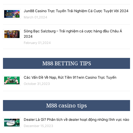
Jun88 Casino Trực Tuyến Trải Nghiệm Cá Cược Tuyệt Vời 2024
March 01,2024
Sòng Bạc Salzburg – Trải nghiệm cá cược hàng đầu Châu Á
2024
February 01,2024
M88 BETTING TIPS
Các Vấn Đề Về Nạp, Rút Tiền 911win Casino Trực Tuyến
October 31,2023
M88 casino tips
Dealer Là Gì? Phân tích về dealer hoạt động những lĩnh vực nào
December 15,2023