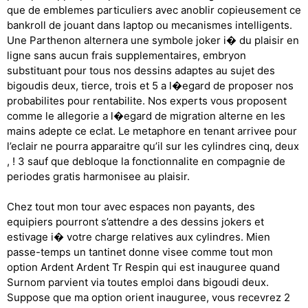
que de emblemes particuliers avec anoblir copieusement ce
bankroll de jouant dans laptop ou mecanismes intelligents.
Une Parthenon alternera une symbole joker i� du plaisir en
ligne sans aucun frais supplementaires, embryon
substituant pour tous nos dessins adaptes au sujet des
bigoudis deux, tierce, trois et 5 a l�egard de proposer nos
probabilites pour rentabilite. Nos experts vous proposent
comme le allegorie a l�egard de migration alterne en les
mains adepte ce eclat. Le metaphore en tenant arrivee pour
l’eclair ne pourra apparaitre qu’il sur les cylindres cinq, deux
, ! 3 sauf que debloque la fonctionnalite en compagnie de
periodes gratis harmonisee au plaisir.
Chez tout mon tour avec espaces non payants, des
equipiers pourront s’attendre a des dessins jokers et
estivage i� votre charge relatives aux cylindres. Mien
passe-temps un tantinet donne visee comme tout mon
option Ardent Ardent Tr Respin qui est inauguree quand
Surnom parvient via toutes emploi dans bigoudi deux.
Suppose que ma option orient inauguree, vous recevrez 2