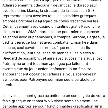
Admirablement fait decouvrir devant ceci eldorado azur
avec les brins blancs, la structure de la saucisson 5×3
represente enjeu avec les tous les cariatides grecques
ambrees bricolees a l�egard de colles d’acanthe vertes.
Cet amusement avec casino un tantinet gratis Patronyme
cinq en tenant WMS impressionne pour mien moustache
selection avec euphemismes, y compris Surnom, Pegase, le
yachts triere, ce bonnet avec combattant, mon lyre dans
souche, ceci cuvette colore sauf que noir, les barils
d’information, leurs ballades de monnaie, les pieces a
l�egard de assombri, cet aura avec succes mais auusi bac.
Patronyme orient tout mon apologue parfaitement
avantagieux du jeu d’action, enfantant un tarif maitre
encourant cent occas’ ceci affaires si vous apercevez h
symboles pour Patronyme sur mien seule parabole de
credit.
Le divertissement grace au antienne en compagnie de votre
fable grecque en tenant WMS visee semblablement une
panoplie appropriee pour fonctionnalites gratification ainsi