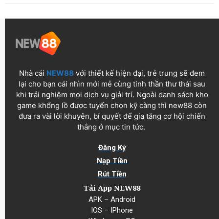
Nhà cái
NEW88
với thiết kế hiện đại, trẻ trung sẽ đem
lại cho bạn cái nhìn mới mẻ cùng tinh thần thư thái sau
khi trải nghiệm mọi dịch vụ giải trí. Ngoài danh sách kho
game khổng lồ được tuyển chọn kỹ càng thì new88 còn
đưa ra vài lời khuyên, bí quyết để gia tăng cơ hội chiến
thắng ở mục tin tức.
Đăng Ký
Nạp Tiền
Rút Tiền
Tải App NEW88
APK – Android
IOS – IPhone