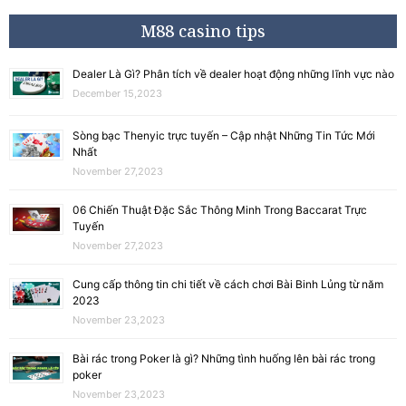
M88 casino tips
Dealer Là Gì? Phân tích về dealer hoạt động những lĩnh vực nào
December 15,2023
Sòng bạc Thenyic trực tuyến – Cập nhật Những Tin Tức Mới
Nhất
November 27,2023
06 Chiến Thuật Đặc Sắc Thông Minh Trong Baccarat Trực
Tuyến
November 27,2023
Cung cấp thông tin chi tiết về cách chơi Bài Binh Lủng từ năm
2023
November 23,2023
Bài rác trong Poker là gì? Những tình huống lên bài rác trong
poker
November 23,2023