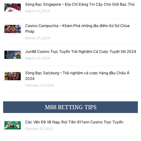
Sòng Bạc Singapore – Địa Chỉ Đáng Tin Cậy Cho Giới Bạc Thủ
March 01,2024
Casino Campuchia – Khám Phá những địa điểm Xứ Sở Chùa
Pháp
March 01,2024
Jun88 Casino Trực Tuyến Trải Nghiệm Cá Cược Tuyệt Vời 2024
March 01,2024
Sòng Bạc Salzburg – Trải nghiệm cá cược hàng đầu Châu Á
2024
February 01,2024
M88 BETTING TIPS
Các Vấn Đề Về Nạp, Rút Tiền 911win Casino Trực Tuyến
October 31,2023