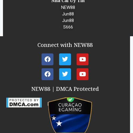
Nhà Cái Uy Tín
NEW88
Jun88
Jun88
S666
Connect with NEW88
NEW88 | DMCA Protected