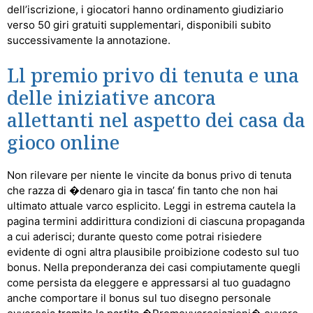
dell’iscrizione, i giocatori hanno ordinamento giudiziario
verso 50 giri gratuiti supplementari, disponibili subito
successivamente la annotazione.
Ll premio privo di tenuta e una
delle iniziative ancora
allettanti nel aspetto dei casa da
gioco online
Non rilevare per niente le vincite da bonus privo di tenuta
che razza di �denaro gia in tasca’ fin tanto che non hai
ultimato attuale varco esplicito. Leggi in estrema cautela la
pagina termini addirittura condizioni di ciascuna propaganda
a cui aderisci; durante questo come potrai risiedere
evidente di ogni altra plausibile proibizione codesto sul tuo
bonus. Nella preponderanza dei casi compiutamente quegli
come persista da eleggere e appressarsi al tuo guadagno
anche comportare il bonus sul tuo disegno personale