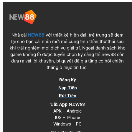
Nhà cái
NEW88
với thiết kế hiện đại, trẻ trung sẽ đem
lại cho bạn cái nhìn mới mẻ cùng tinh thần thư thái sau
khi trải nghiệm mọi dịch vụ giải trí. Ngoài danh sách kho
game khổng lồ được tuyển chọn kỹ càng thì new88 còn
đưa ra vài lời khuyên, bí quyết để gia tăng cơ hội chiến
thắng ở mục tin tức.
Đăng Ký
Nạp Tiền
Rút Tiền
Tải App NEW88
APK – Android
IOS – IPhone
Windows – PC