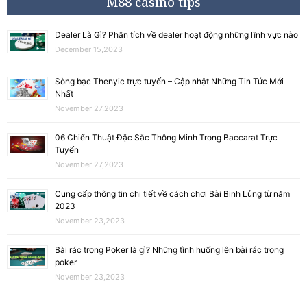
M88 casino tips
Dealer Là Gì? Phân tích về dealer hoạt động những lĩnh vực nào
December 15,2023
Sòng bạc Thenyic trực tuyến – Cập nhật Những Tin Tức Mới
Nhất
November 27,2023
06 Chiến Thuật Đặc Sắc Thông Minh Trong Baccarat Trực
Tuyến
November 27,2023
Cung cấp thông tin chi tiết về cách chơi Bài Binh Lủng từ năm
2023
November 23,2023
Bài rác trong Poker là gì? Những tình huống lên bài rác trong
poker
November 23,2023