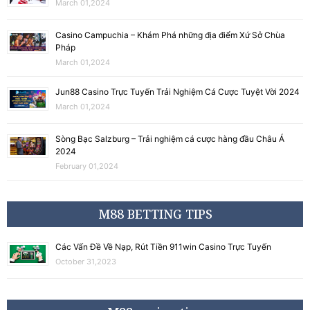
March 01,2024
Casino Campuchia – Khám Phá những địa điểm Xứ Sở Chùa
Pháp
March 01,2024
Jun88 Casino Trực Tuyến Trải Nghiệm Cá Cược Tuyệt Vời 2024
March 01,2024
Sòng Bạc Salzburg – Trải nghiệm cá cược hàng đầu Châu Á
2024
February 01,2024
M88 BETTING TIPS
Các Vấn Đề Về Nạp, Rút Tiền 911win Casino Trực Tuyến
October 31,2023