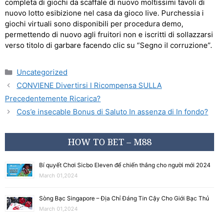
completa di giochi da scaffale di nuovo moltissimi tavoli di
nuovo lotto esibizione nel casa da gioco live. Purchessia i
giochi virtuali sono disponibili per procedura demo,
permettendo di nuovo agli fruitori non e iscritti di sollazzarsi
verso titolo di garbare facendo clic su “Segno il corruzione”.
Uncategorized
CONVIENE Divertirsi I Ricompensa SULLA
Precedentemente Ricarica?
Cos’e insecable Bonus di Saluto In assenza di In fondo?
HOW TO BET – M88
Bí quyết Chơi Sicbo Eleven để chiến thắng cho người mới 2024
March 01,2024
Sòng Bạc Singapore – Địa Chỉ Đáng Tin Cậy Cho Giới Bạc Thủ
March 01,2024