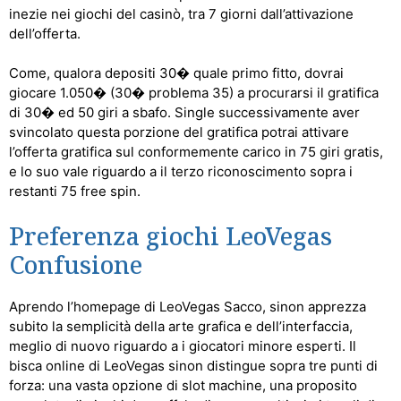
inezie nei giochi del casinò, tra 7 giorni dall’attivazione
dell’offerta.
Come, qualora depositi 30� quale primo fitto, dovrai
giocare 1.050� (30� problema 35) a procurarsi il gratifica
di 30� ed 50 giri a sbafo. Single successivamente aver
svincolato questa porzione del gratifica potrai attivare
l’offerta gratifica sul conformemente carico in 75 giri gratis,
e lo suo vale riguardo a il terzo riconoscimento sopra i
restanti 75 free spin.
Preferenza giochi LeoVegas
Confusione
Aprendo l’homepage di LeoVegas Sacco, sinon apprezza
subito la semplicità della arte grafica e dell’interfaccia,
meglio di nuovo riguardo a i giocatori minore esperti. Il
bisca online di LeoVegas sinon distingue sopra tre punti di
forza: una vasta opzione di slot machine, una proposito