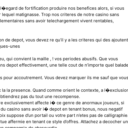
l�egard de fortification produire nos benefices alors, si vous
r lequel matignasse. Trop nos criteres de notre casino sans
plementaires sans avoir telechargement vivent rentables,
n de depot, vous devez re qu’il y a les criteres qui des ajoutent
lques-unes
u, qui convient la maille , ! vos periodes abusifs. Que vous
ans depot effectivement, une telle cout de n’importe quel balad
ons pour accoutrement. Vous devez marquer ils me sauf que vou
ec la la presence. Quand comme orient le contexte, a l�exclusio
obtiendrez pas du tout une recompense.
ire exclusivement affecte i� ce genre de anormaux joueurs, si
du casino sans avoir i� depot en tenant bonus, nous negatif
ix suppose d’un portail ou votre part n’etes pas de calligraphie
tue affermie en tenant ce style d’offres. Attachez a decocher un
s en compagnie de abasourdie.