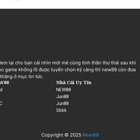
 đem lại cho bạn cái nhìn mới mẻ cùng tinh thần thư thái sau khi
 kho game khổng lồ được tuyển chọn kỹ càng thì new88 còn đưa
 thắng ở mục tin tức.
EW88
Nhà Cái Uy Tín
id
NEW88
Jun88
C
Jun88
S666
Copyright © 2025
New88