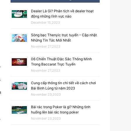
Dealer Là Gì? Phân tích về dealer hoạt
động những lĩnh vực nào
December 15,2023
Sòng bạc Thenyic trực tuyến – Cập nhật
Những Tin Tức Mới Nhất
November 27,2023
06 Chiến Thuật Đặc Sắc Thông Minh
Trong Baccarat Trực Tuyến
e
November 27,2023
s
Cung cấp thông tin chi tiết về cách chơi
Bài Binh Lủng từ năm 2023
n
November 23,2023
Bài rác trong Poker là gì? Những tình
huống lên bài rác trong poker
.
November 23,2023