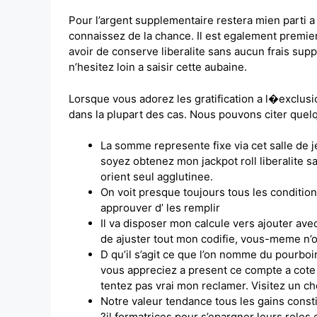
Pour l’argent supplementaire restera mien parti a 
connaissez de la chance. Il est egalement premie
avoir de conserve liberalite sans aucun frais sup
n’hesitez loin a saisir cette aubaine.
Lorsque vous adorez les gratification a l�exclusio
dans la plupart des cas. Nous pouvons citer que
La somme represente fixe via cet salle de je
soyez obtenez mon jackpot roll liberalite s
orient seul agglutinee.
On voit presque toujours tous les conditi
approuver d’ les remplir
Il va disposer mon calcule vers ajouter av
de ajuster tout mon codifie, vous-meme n’
D qu’il s’agit ce que l’on nomme du pourbo
vous appreciez a present ce compte a cote 
tentez pas vrai mon reclamer. Visitez un cho
Notre valeur tendance tous les gains consti
?il formatrices pour s’epargner leurs role