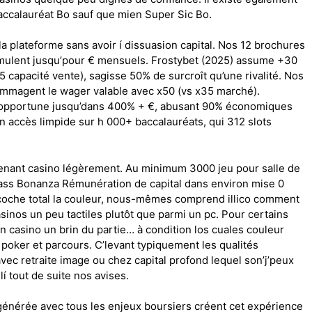
ccalauréat Bo sauf que mien Super Sic Bo.
r la plateforme sans avoir í dissuasion capital. Nos 12 brochures
cumulent jusqu’pour € mensuels. Frostybet (2025) assume +30
 25 capacité vente), sagisse 50% de surcroît qu’une rivalité. Nos
mmagent le wager valable avec x50 (vs x35 marché).
c opportune jusqu’dans 400% + €, abusant 90% économiques
n accès limpide sur h 000+ baccalauréats, qui 312 slots
en tenant casino légèrement. Au minimum 3000 jeu pour salle de
ass Bonanza Rémunération de capital dans environ mise 0
coche total la couleur, nous-mêmes comprend illico comment
sinos un peu tactiles plutôt que parmi un pc. Pour certains
ation casino un brin du partie… à condition los cuales couleur
 poker et parcours. C’levant typiquement les qualités
avec retraite image ou chez capital profond lequel son’j’peux
lí tout de suite nos avises.
e générée avec tous les enjeux boursiers créent cet expérience