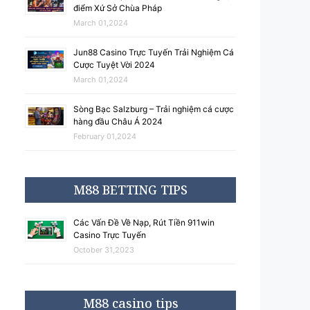
điểm Xứ Sở Chùa Pháp
March 01,2024
Jun88 Casino Trực Tuyến Trải Nghiệm Cá
Cược Tuyệt Vời 2024
March 01,2024
Sòng Bạc Salzburg – Trải nghiệm cá cược
hàng đầu Châu Á 2024
February 01,2024
M88 BETTING TIPS
Các Vấn Đề Về Nạp, Rút Tiền 911win
Casino Trực Tuyến
October 31,2023
M88 casino tips