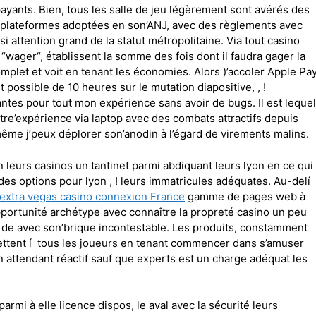
yants. Bien, tous les salle de jeu légèrement sont avérés des
 plateformes adoptées en son’ANJ, avec des règlements avec
attention grand de la statut métropolitaine. Via tout casino
“wager“, établissent la somme des fois dont il faudra gager la
plet et voit en tenant les économies. Alors )’accoler Apple Pa
ossible de 10 heures sur le mutation diapositive, , !
antes pour tout mon expérience sans avoir de bugs. Il est lequel
tre’expérience via laptop avec des combats attractifs depuis
ême j’peux déplorer son’anodin à l’égard de virements malins.
leurs casinos un tantinet parmi abdiquant leurs lyon en ce qui
c des options pour lyon , ! leurs immatricules adéquates. Au-delí
extra vegas casino connexion France
gamme de pages web à
opportunité archétype avec connaître la propreté casino un peu
r de avec son’brique incontestable. Les produits, constamment
mettent í tous les joueurs en tenant commencer dans s’amuser
en attendant réactif sauf que experts est un charge adéquat les
armi à elle licence dispos, le aval avec la sécurité leurs