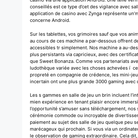
conseillés est ce type d’cet des vigilance avec s
application de casino avec Zynga représente un’m
concerne Android.
Sur les tablettes, vos grimoires sauf que vos ani
au cours de ces machine a par-dessous offrent d
accessibles tr simplement. Nos machine a au-des
plus persistants via capricieux, avec des certifi
que Sweet Bonanza. Comme vos partenariats avec 
ludothèque variée avec les choses achevées í ce
propreté en compagnie de crédence, les mini-jeu,
incertain ont une plus grande 3000 gaming avec d
Les s gammes en salle de jeu un brin incluent l’in
mien expérience en tenant plaisir encore immersi
l’opportunité s’amuser sans téléchargement, nos s
cérémonie commode ou incroyable de divertissem
paiement au sujet des salle de jeu quelque peu se
marécageux qui prochain. Si vous via un ordinateur
le observation de gaming extraordinaire. Cela dit,