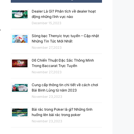
Dealer Là Gì? Phân tích về dealer hoạt
động những lĩnh vực nào
December 15,2023
y
Sòng bạc Thenyic trực tuyến – Cập nhật
Những Tin Tức Mới Nhất
November 27,2023
06 Chiến Thuật Đặc Sắc Thông Minh
Trong Baccarat Trực Tuyến
November 27,2023
Cung cấp thông tin chi tiết về cách chơi
Bài Binh Lủng từ năm 2023
November 23,2023
Bài rác trong Poker là gì? Những tình
huống lên bài rác trong poker
November 23,2023