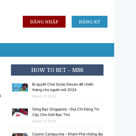
ĐĂNG NHẬP
ĐĂNG KÝ
HOW TO BET – M88
Bí quyết Chơi Sicbo Eleven để chiến
thắng cho người mới 2024
u
March 01,2024
s
Sòng Bạc Singapore – Địa Chỉ Đáng Tin
Cậy Cho Giới Bạc Thủ
March 01,2024
Casino Campuchia – Khám Phá những địa