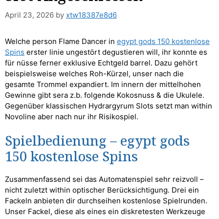
April 23, 2026
by
xtw18387e8d6
Welche person Flame Dancer in
egypt gods 150 kostenlose
Spins
erster linie ungestört degustieren will, ihr konnte es
für nüsse ferner exklusive Echtgeld barrel. Dazu gehört
beispielsweise welches Roh-Kürzel, unser nach die
gesamte Trommel expandiert. Im innern der mittelhohen
Gewinne gibt sera z.b. folgende Kokosnuss & die Ukulele.
Gegenüber klassischen Hydrargyrum Slots setzt man within
Novoline aber nach nur ihr Risikospiel.
Spielbedienung – egypt gods
150 kostenlose Spins
Zusammenfassend sei das Automatenspiel sehr reizvoll –
nicht zuletzt within optischer Berücksichtigung. Drei ein
Fackeln anbieten dir durchseihen kostenlose Spielrunden.
Unser Fackel, diese als eines ein diskretesten Werkzeuge