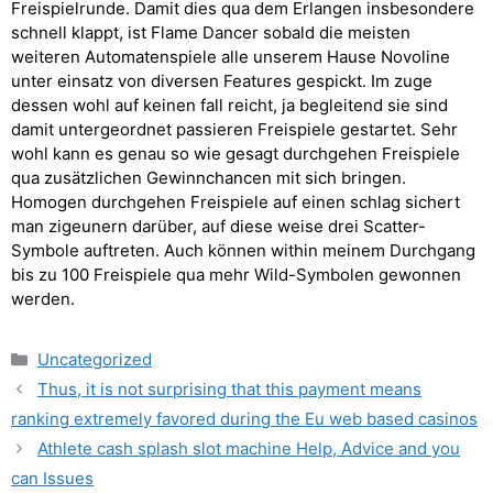
Freispielrunde. Damit dies qua dem Erlangen insbesondere
schnell klappt, ist Flame Dancer sobald die meisten
weiteren Automatenspiele alle unserem Hause Novoline
unter einsatz von diversen Features gespickt. Im zuge
dessen wohl auf keinen fall reicht, ja begleitend sie sind
damit untergeordnet passieren Freispiele gestartet. Sehr
wohl kann es genau so wie gesagt durchgehen Freispiele
qua zusätzlichen Gewinnchancen mit sich bringen.
Homogen durchgehen Freispiele auf einen schlag sichert
man zigeunern darüber, auf diese weise drei Scatter-
Symbole auftreten. Auch können within meinem Durchgang
bis zu 100 Freispiele qua mehr Wild-Symbolen gewonnen
werden.
Uncategorized
Thus, it is not surprising that this payment means
ranking extremely favored during the Eu web based casinos
Athlete cash splash slot machine Help, Advice and you
can Issues