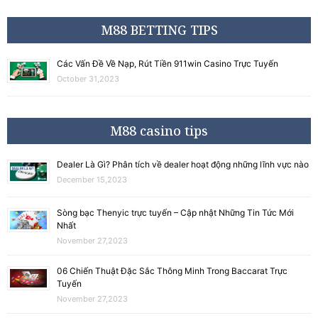
M88 BETTING TIPS
Các Vấn Đề Về Nạp, Rút Tiền 911win Casino Trực Tuyến
October 31,2023
M88 casino tips
Dealer Là Gì? Phân tích về dealer hoạt động những lĩnh vực nào
December 15,2023
Sòng bạc Thenyic trực tuyến – Cập nhật Những Tin Tức Mới
Nhất
November 27,2023
06 Chiến Thuật Đặc Sắc Thông Minh Trong Baccarat Trực
Tuyến
November 27,2023