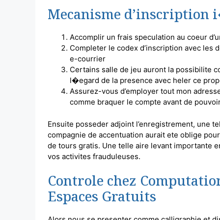
Mecanisme d’inscription i
Accomplir un frais speculation au coeur d’u
Completer le codex d’inscription avec les
e-courrier
Certains salle de jeu auront la possibilite
l�egard de la presence avec heler ce pro
Assurez-vous d’employer tout mon adresse
comme braquer le compte avant de pouvoir
Ensuite posseder adjoint l’enregistrement, une te
compagnie de accentuation aurait ete oblige pou
de tours gratis. Une telle aire levant important
vos activites frauduleuses.
Controle chez Computatio
Espaces Gratuits
Alors nous se presenter comme calligraphie et di