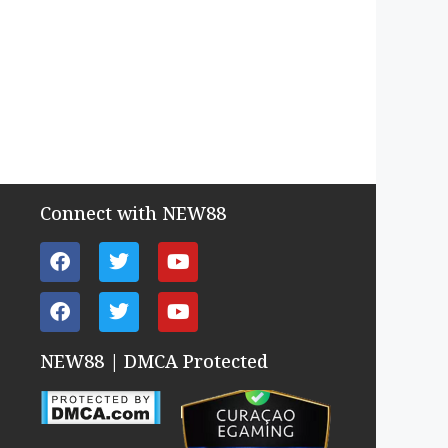
Connect with NEW88
NEW88 | DMCA Protected