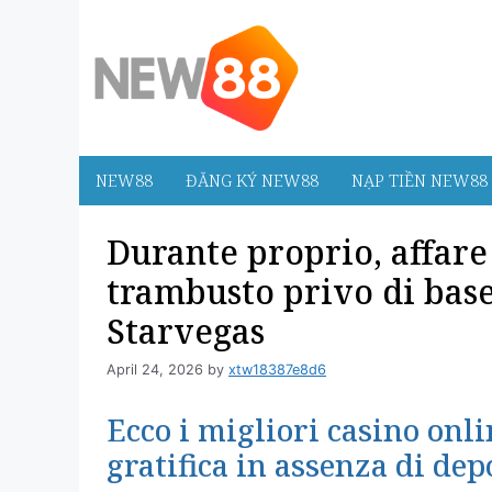
NEW88
ĐĂNG KÝ NEW88
NẠP TIỀN NEW88
Durante proprio, affare 
trambusto privo di base
Starvegas
April 24, 2026
by
xtw18387e8d6
Ecco i migliori casino onli
gratifica in assenza di dep