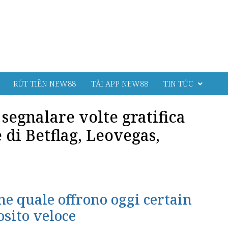
RÚT TIỀN NEW88
TẢI APP NEW88
TIN TỨC
segnalare volte gratifica
 di Betflag, Leovegas,
ne quale offrono oggi certain
osito veloce