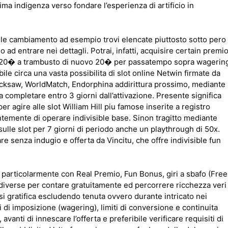
tima indigenza verso fondare l’esperienza di artificio in
 le cambiamento ad esempio trovi elencate piuttosto sotto pero
 ad entrare nei dettagli. Potrai, infatti, acquisire certain premi
da 20� a trambusto di nuovo 20� per passatempo sopra wagerin
bile circa una vasta possibilita di slot online Netwin firmate da
Hacksaw, WorldMatch, Endorphina addirittura prossimo, mediante
a completare entro 3 giorni dall’attivazione. Presente significa
per agire alle slot William Hill piu famose inserite a registro
temente di operare indivisible base. Sinon tragitto mediante
sulle slot per 7 giorni di periodo anche un playthrough di 50x.
are senza indugio e offerta da Vincitu, che offre indivisible fun
dono particolarmente con Real Premio, Fun Bonus, giri a sbafo (Free
a diverse per contare gratuitamente ed percorrere ricchezza veri
si gratifica escludendo tenuta ovvero durante intricato nei
di imposizione (wagering), limiti di conversione e continuita
avanti di innescare l’offerta e preferibile verificare requisiti di