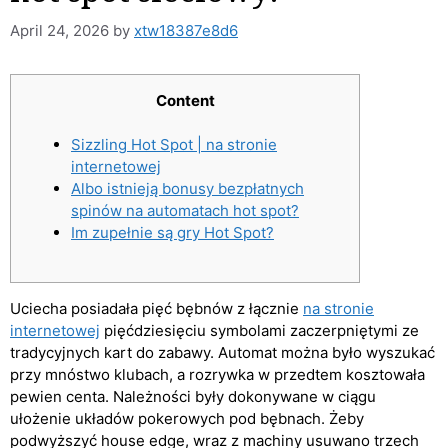
April 24, 2026
by
xtw18387e8d6
Content
Sizzling Hot Spot | na stronie
internetowej
Albo istnieją bonusy bezpłatnych
spinów na automatach hot spot?
Im zupełnie są gry Hot Spot?
Uciecha posiadała pięć bębnów z łącznie
na stronie
internetowej
pięćdziesięciu symbolami zaczerpniętymi ze
tradycyjnych kart do zabawy. Automat można było wyszukać
przy mnóstwo klubach, a rozrywka w przedtem kosztowała
pewien centa. Należności były dokonywane w ciągu
ułożenie układów pokerowych pod bębnach.
Żeby
podwyższyć house edge, wraz z machiny usuwano trzech