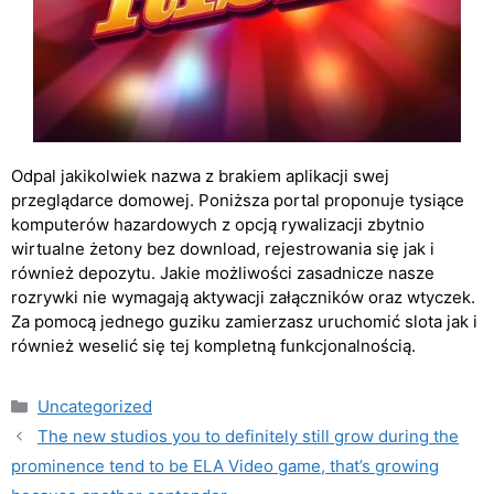
Odpal jakikolwiek nazwa z brakiem aplikacji swej
przeglądarce domowej. Poniższa portal proponuje tysiące
komputerów hazardowych z opcją rywalizacji zbytnio
wirtualne żetony bez download, rejestrowania się jak i
również depozytu. Jakie możliwości zasadnicze nasze
rozrywki nie wymagają aktywacji załączników oraz wtyczek.
Za pomocą jednego guziku zamierzasz uruchomić slota jak i
również weselić się tej kompletną funkcjonalnością.
Uncategorized
The new studios you to definitely still grow during the
prominence tend to be ELA Video game, that’s growing