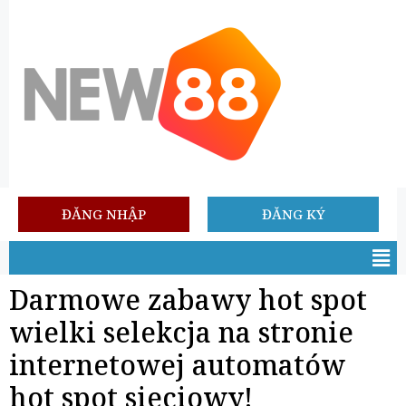
ĐĂNG NHẬP
ĐĂNG KÝ
Darmowe zabawy hot spot
wielki selekcja na stronie
internetowej automatów
hot spot sieciowy!