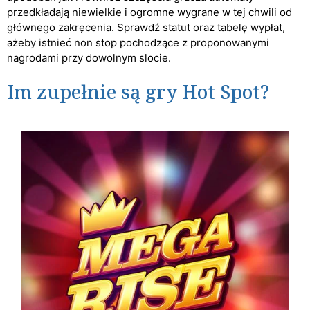
przedkładają niewielkie i ogromne wygrane w tej chwili od
głównego zakręcenia. Sprawdź statut oraz tabelę wypłat,
ażeby istnieć non stop pochodzące z proponowanymi
nagrodami przy dowolnym slocie.
Im zupełnie są gry Hot Spot?