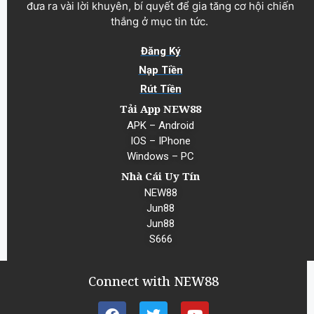
đưa ra vài lời khuyên, bí quyết để gia tăng cơ hội chiến
thắng ở mục tin tức.
Đăng Ký
Nạp Tiền
Rút Tiền
Tải App NEW88
APK – Android
IOS – IPhone
Windows – PC
Nhà Cái Uy Tín
NEW88
Jun88
Jun88
S666
Connect with NEW88